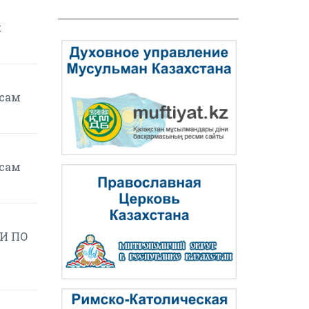
я
осам
осам
И ПО