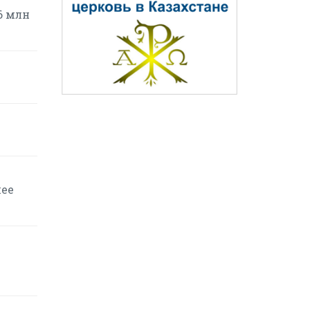
6 млн
шее