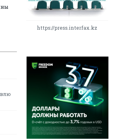
нны
https://press.interfax.kz
овлю