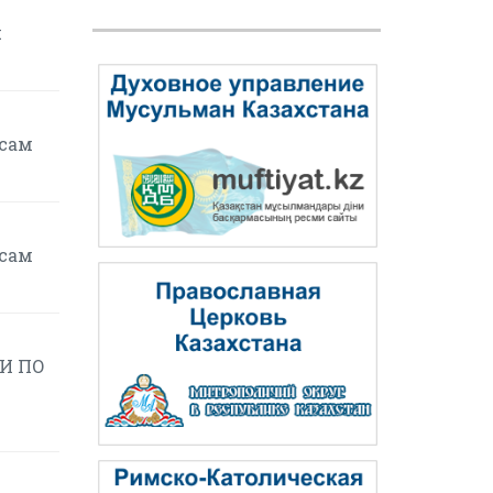
я
осам
осам
И ПО