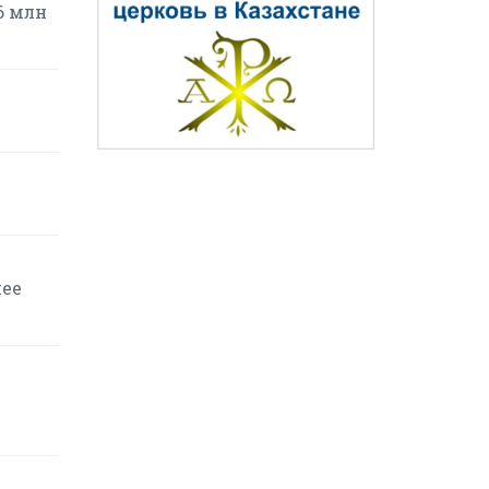
6 млн
шее