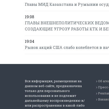
Главы МИД Казахстана и Румынии осуд
19:08
ГЛАВЫ ВНЕШНЕПОЛИТИЧЕСКИХ ВЕДОМ
СОЗДАЮЩИЕ УГРОЗУ РАБОТЫ КТК И Б
19:04
Рынок акций США слабо колеблется в на
Вся информация, размещенная на
Об аге
данном веб-сайте, предназначена
Пресс
только для персонального
Реклам
использования и не подлежит
Вакан
дальнейшему воспроизведению и/
или распространению в какой-либо