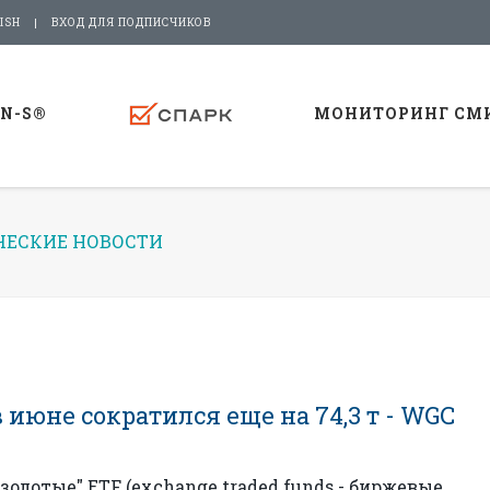
ISH
ВХОД ДЛЯ ПОДПИСЧИКОВ
-N-S®
МОНИТОРИНГ СМ
ЕСКИЕ НОВОСТИ
июне сократился еще на 74,3 т - WGC
олотые" ETF (exchange traded funds - биржевые