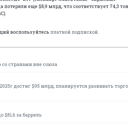
 потеряли еще $8,9 млрд, что соответствует 74,3 то
C).
аций воспользуйтесь
платной подпиской
.
 со странами вне союза
2025г достиг $95 млрд, планируется развивать торг
 $81,6 за баррель