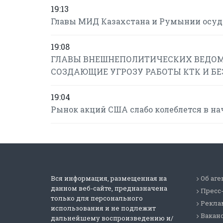
19:13
Главы МИД Казахстана и Румынии осуд
19:08
ГЛАВЫ ВНЕШНЕПОЛИТИЧЕСКИХ ВЕДОМ
СОЗДАЮЩИЕ УГРОЗУ РАБОТЫ КТК И Б
19:04
Рынок акций США слабо колеблется в на
Вся информация, размещенная на
Об аге
данном веб-сайте, предназначена
Пресс
только для персонального
Реклам
использования и не подлежит
Вакан
дальнейшему воспроизведению и/