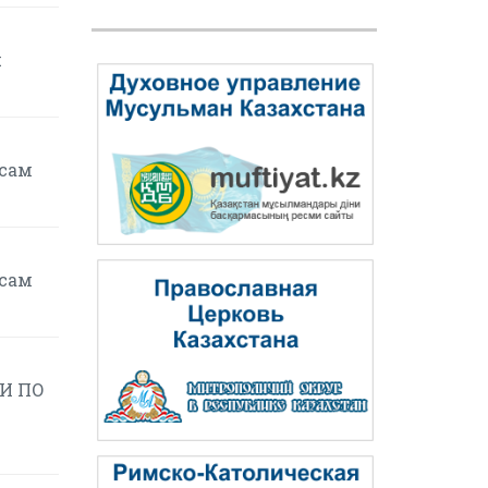
я
осам
осам
И ПО