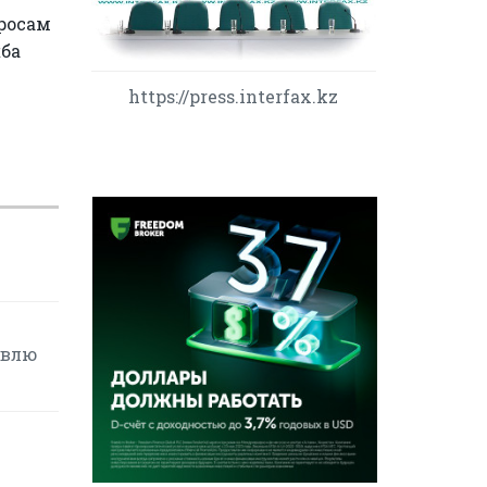
просам
ба
https://press.interfax.kz
овлю