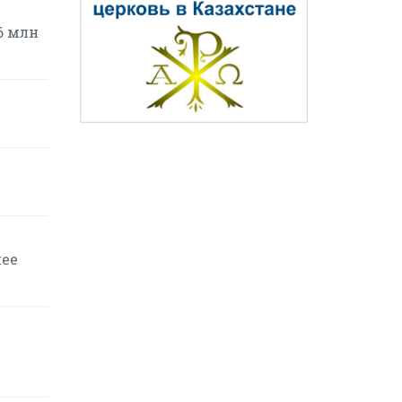
6 млн
шее