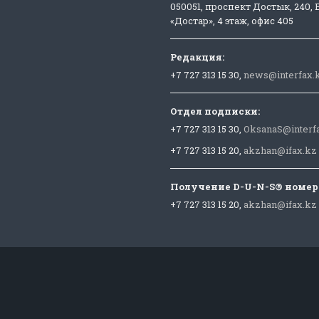
050051, проспект Достык, 240,
«Достар», 4 этаж, офис 405
Редакция:
+7 727 313 15 30,
news@interfax.
Отдел подписки:
+7 727 313 15 30,
OksanaS@interf
+7 727 313 15 20,
akzhan@ifax.kz
Получение D-U-N-S® номер
+7 727 313 15 20,
akzhan@ifax.kz