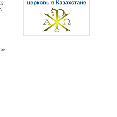
Я,
А
кой