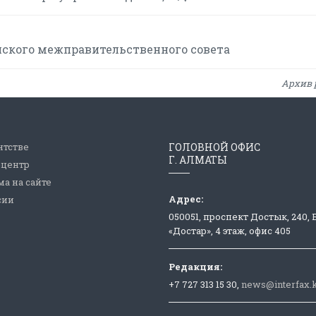
йского межправительственного совета
Архив 
нтстве
ГОЛОВНОЙ ОФИС
Г. АЛМАТЫ
-центр
а на сайте
Адрес:
сии
050051, проспект Достык, 240,
«Достар», 4 этаж, офис 405
Редакция:
+7 727 313 15 30,
news@interfax.