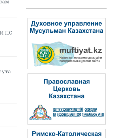
осам
И ПО
еута