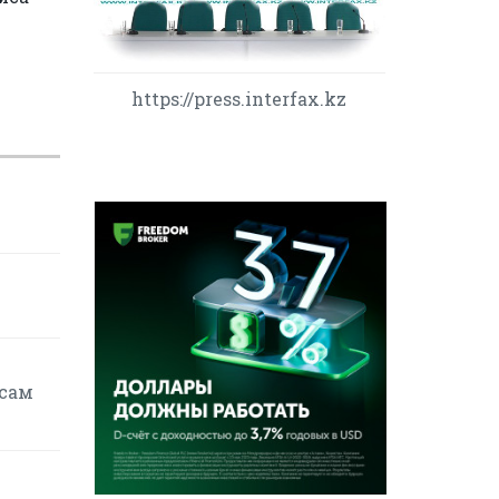
https://press.interfax.kz
осам