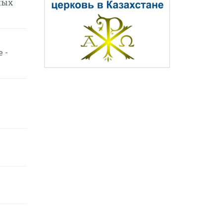
ных
 -