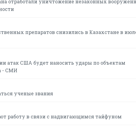
ана отработали уничтожение незаконных вооружен
ности
твенных препаратов снизились в Казахстане в июле
нии атак США будет наносить удары по объектам
а - СМИ
аться ученые звания
ют работу в связи с надвигающимся тайфуном