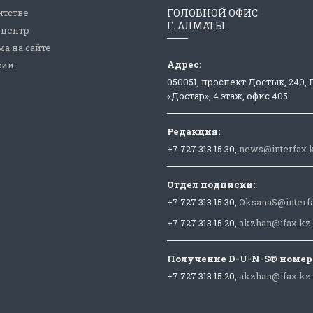
нтстве
ГОЛОВНОЙ ОФИС
Г. АЛМАТЫ
-центр
а на сайте
Адрес:
сии
050051, проспект Достык, 240,
«Достар», 4 этаж, офис 405
Редакция:
+7 727 313 15 30,
news@interfax.
Отдел подписки:
+7 727 313 15 30,
OksanaS@interf
+7 727 313 15 20,
akzhan@ifax.kz
Получение D-U-N-S® номер
+7 727 313 15 20,
akzhan@ifax.kz