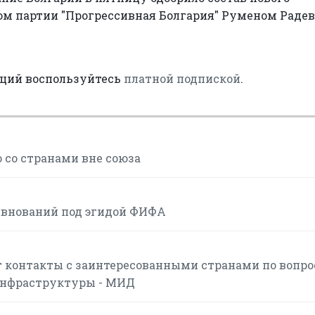
ом партии "Прогрессивная Болгария" Руменом Раде
аций воспользуйтесь
платной подпиской
.
 со странами вне союза
евнований под эгидой ФИФА
 контакты с заинтересованными странами по вопр
инфраструктуры - МИД