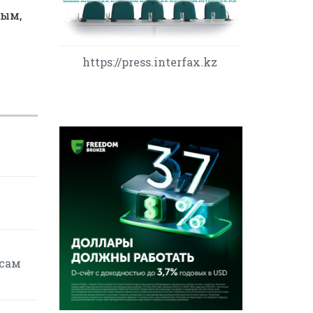
вым,
https://press.interfax.kz
осам