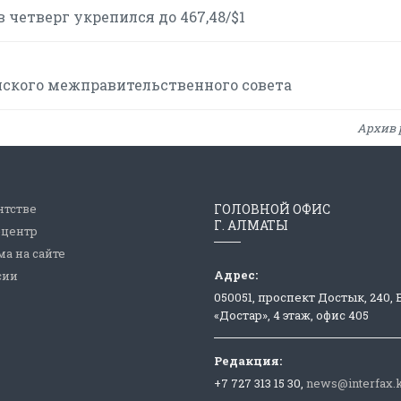
 четверг укрепился до 467,48/$1
йского межправительственного совета
Архив 
нтстве
ГОЛОВНОЙ ОФИС
Г. АЛМАТЫ
-центр
а на сайте
Адрес:
сии
050051, проспект Достык, 240,
«Достар», 4 этаж, офис 405
Редакция:
+7 727 313 15 30,
news@interfax.