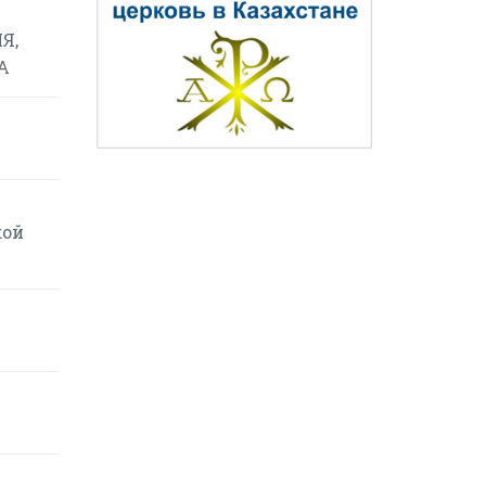
Я,
А
кой