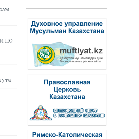
осам
И ПО
еута