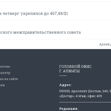
 четверг укрепился до 467,48/$1
йского межправительственного совета
Архив 
нтстве
ГОЛОВНОЙ ОФИС
Г. АЛМАТЫ
-центр
а на сайте
Адрес:
сии
050051, проспект Достык, 240,
«Достар», 4 этаж, офис 405
Редакция: