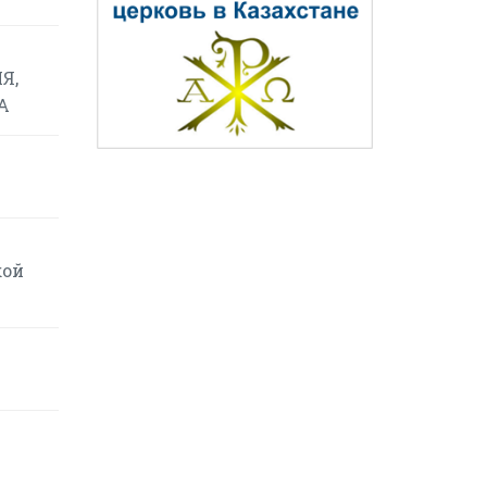
Я,
А
кой