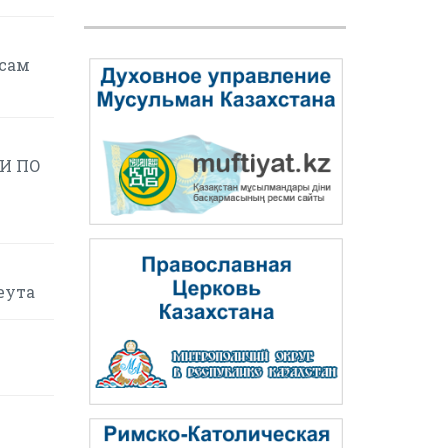
осам
И ПО
еута