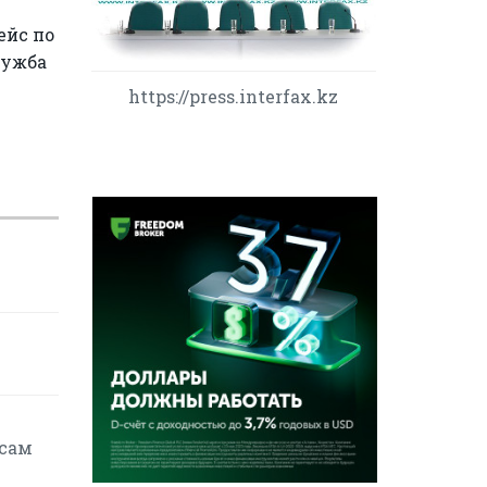
ейс по
лужба
https://press.interfax.kz
осам