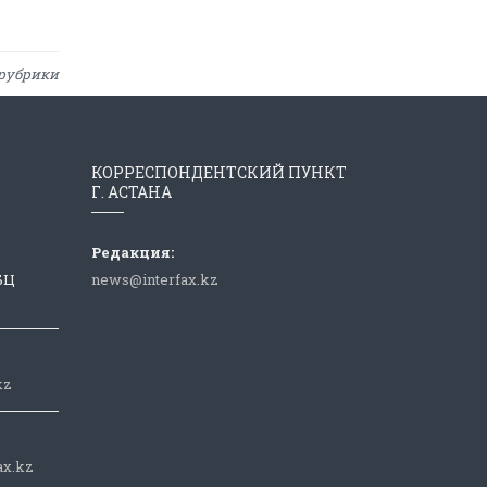
рубрики
КОРРЕСПОНДЕНТСКИЙ ПУНКТ
Г. АСТАНА
Редакция:
 БЦ
news@interfax.kz
kz
ax.kz