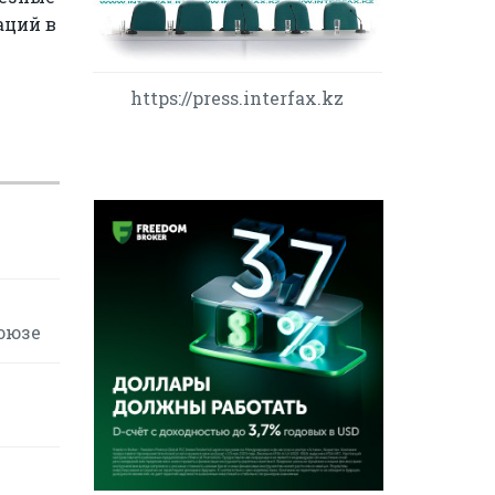
аций в
https://press.interfax.kz
оюзе