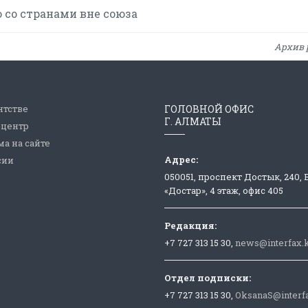
 со странами вне союза
Архив 
нтстве
ГОЛОВНОЙ ОФИС
Г. АЛМАТЫ
-центр
а на сайте
Адрес:
сии
050051, проспект Достык, 240,
«Достар», 4 этаж, офис 405
Редакция:
+7 727 313 15 30,
news@interfax.
Отдел подписки:
+7 727 313 15 30,
OksanaS@interf