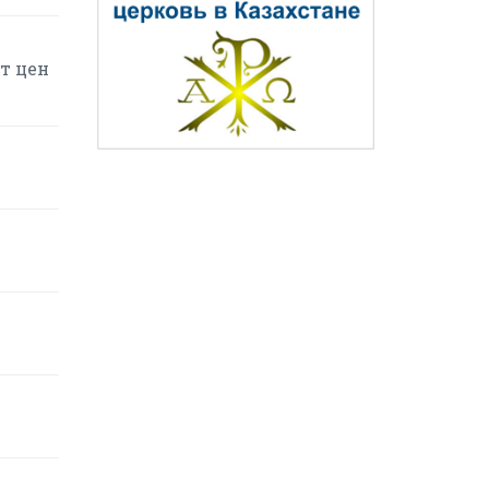
т цен