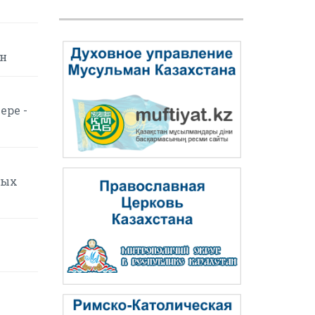
ин
ере -
вых