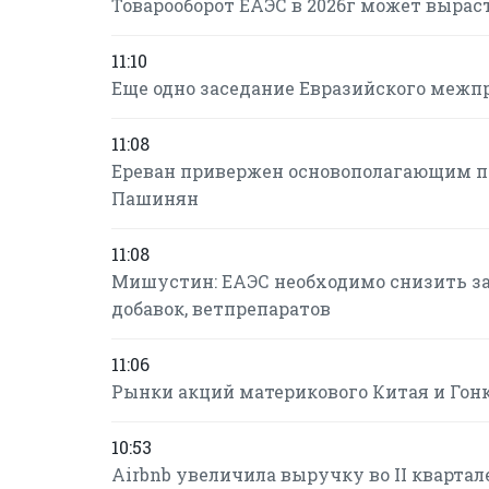
Товарооборот ЕАЭС в 2026г может вырасти
11:10
Еще одно заседание Евразийского межпр
11:08
Ереван привержен основополагающим пр
Пашинян
11:08
Мишустин: ЕАЭС необходимо снизить з
добавок, ветпрепаратов
11:06
Рынки акций материкового Китая и Гонк
10:53
Airbnb увеличила выручку во II квартал