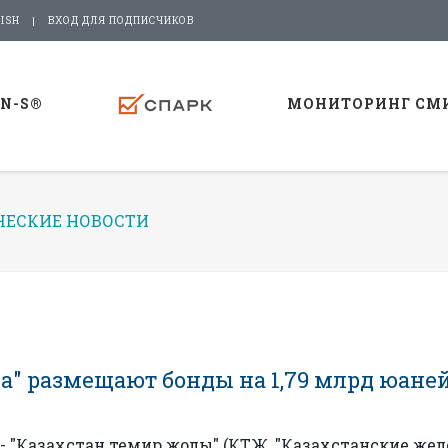
ISH
ВХОД ДЛЯ ПОДПИСЧИКОВ
-N-S®
МОНИТОРИНГ СМ
ЕСКИЕ НОВОСТИ
а" размещают бонды на 1,79 млрд юане
 "Казахстан темир жолы" (КТЖ, "Казахстанские же