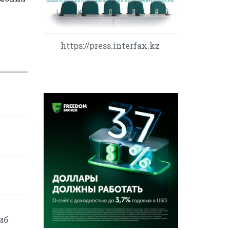
https://press.interfax.kz
иб