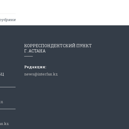
рубрики
КОРРЕСПОНДЕНТСКИЙ ПУНКТ
Г. АСТАНА
Редакция:
 БЦ
news@interfax.kz
kz
ax.kz