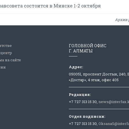
авсовета состоится в Минске 1-2 октября
Архив 
нтстве
ГОЛОВНОЙ ОФИС
Г. АЛМАТЫ
-центр
а на сайте
Адрес:
сии
050051, проспект Достык, 240,
«Достар», 4 этаж, офис 405
Редакция:
+7 727 313 15 30,
news@interfax.
Отдел подписки:
+7 727 313 15 30,
OksanaS@interf