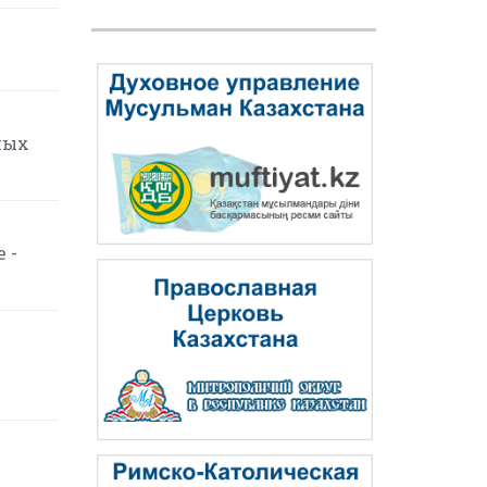
ных
 -