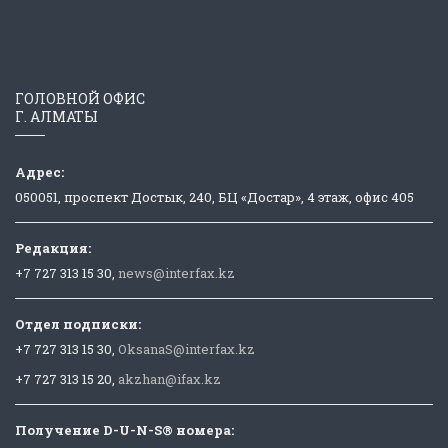
ГОЛОВНОЙ ОФИС
Г. АЛМАТЫ
Адрес:
050051, проспект Достык, 240, БЦ «Достар», 4 этаж, офис 405
Редакция:
+7 727 313 15 30,
news@interfax.kz
Отдел подписки:
+7 727 313 15 30,
OksanaS@interfax.kz
+7 727 313 15 20,
akzhan@ifax.kz
Получение D-U-N-S® номера: