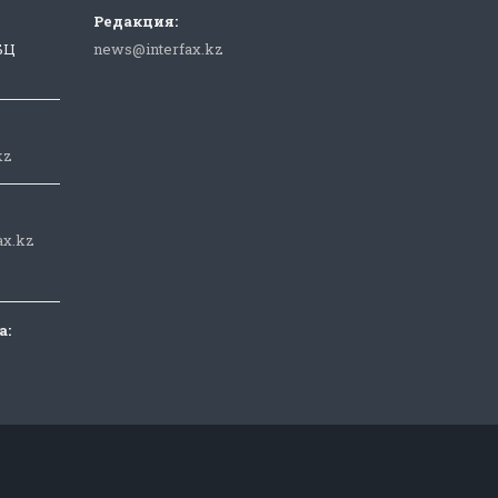
Редакция:
 БЦ
news@interfax.kz
kz
ax.kz
а: