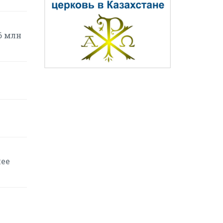
6 млн
шее