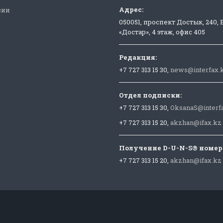
Адрес:
сии
050051, проспект Достык, 240,
«Достар», 4 этаж, офис 405
Редакция:
+7 727 313 15 30,
news@interfax.
Отдел подписки:
+7 727 313 15 30,
OksanaS@interf
+7 727 313 15 20,
akzhan@ifax.kz
Получение D-U-N-S® номер
+7 727 313 15 20,
akzhan@ifax.kz