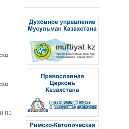
я
осам
осам
И ПО