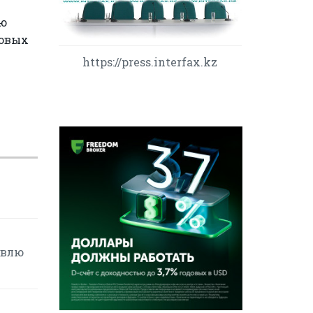
ию
говых
https://press.interfax.kz
овлю