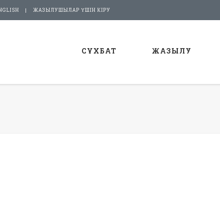
NGLISH
ЖАЗЫЛУШЫЛАР ҮШІН КІРУ
СҰХБАТ
ЖАЗЫЛУ