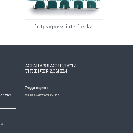
https://press.interfax.kz
АСТАНА ҚАЛАСЫНДАҒЫ
ТІЛШІЛЕР ҚОСЫНЫ
Редакция:
Достар"
news@interfax.kz
kz