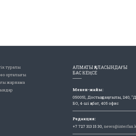
ік туралы
АЛМАТЫ ҚАЛАСЫНДАҒЫ
БАС КЕҢСЕ
сөз орталығы
ағы жарнама
Мекен-жайы:
рындар
050051, Достық даңғылы, 240, "
БО, 4-ші қабат, 405 офис
Редакция:
+7 727 313 15 30,
news@interfax.