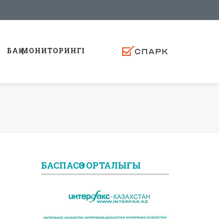
БАҚ МОНИТОРИНГI
БАСПАСӨЗ ОРТАЛЫҒЫ