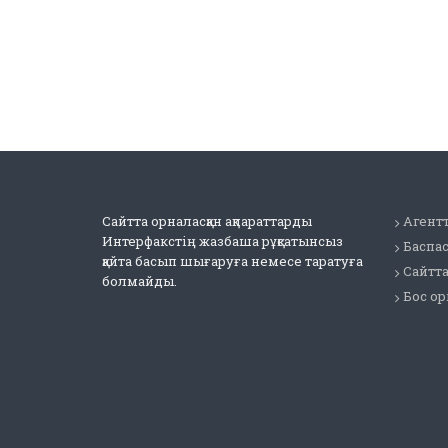
Сайтта орналасқан ақпараттарды
Агентт
Интерфакстің жазбаша рұқсатынсыз
Баспа
қайта басып шығаруға немесе таратуға
Сайтт
болмайды.
Бос о