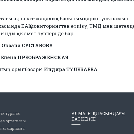
ттағы ақпарат-жаңалық басылымдарын ұсынамыз.
арасында БАҚ мониторингтен өткізу, ТМД мен шетелд
ынды қызмет түрлері де бар.
ы
Оксана СУСТАВОВА
.
ы
Елена ПРЕОБРАЖЕНСКАЯ
.
рының орынбасары
Индира ТУЛЕБАЕВА
.
ік туралы
АЛМАТЫ ҚАЛАСЫНДАҒЫ
БАС КЕҢСЕ
сөз орталығы
ағы жарнама