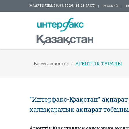
ЖАҢАРТЫЛДЫ:
06.08.2026, 16:19 (АСТ)
РУССКИЙ
E
Басты жаңалық
АГЕНТТІК ТУРАЛЫ
"Интерфакс-Қазақстан" ақпарат а
халықаралық ақпарат тобын
Агенттік Қазақстанның саяси жəне эко