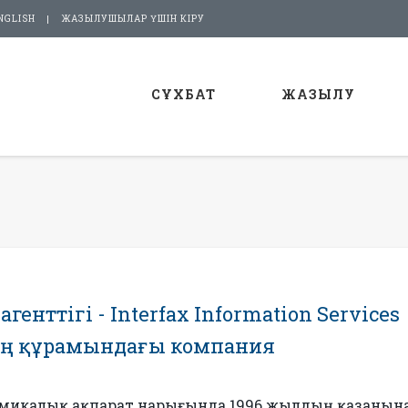
NGLISH
ЖАЗЫЛУШЫЛАР ҮШІН КІРУ
СҰХБАТ
ЖАЗЫЛУ
генттігі - Interfax Information Services
ың құрамындағы компания
номикалық ақпарат нарығында 1996 жылдың қазанына