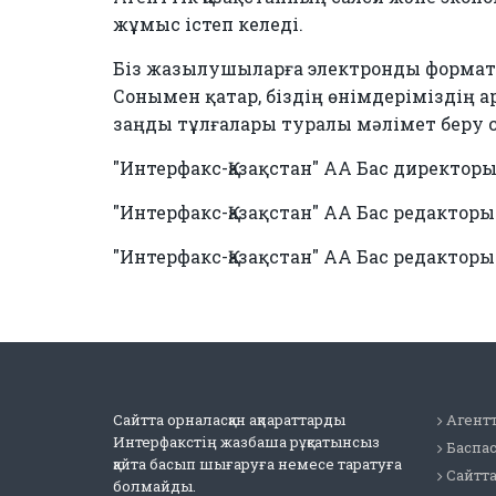
жұмыс істеп келеді.
Біз жазылушыларға электронды форма
Сонымен қатар, біздің өнімдеріміздің 
заңды тұлғалары туралы мəлімет беру с
"Интерфакс-Қазақстан" АА Бас директор
"Интерфакс-Қазақстан" АА Бас редактор
"Интерфакс-Қазақстан" АА Бас редакто
Сайтта орналасқан ақпараттарды
Агентт
Интерфакстің жазбаша рұқсатынсыз
Баспа
қайта басып шығаруға немесе таратуға
Сайтт
болмайды.