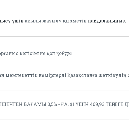
нысу үшін
ақылы жазылу қызметін
пайдаланыңыз.
орғаныс келісіміне қол қойды
ан мемлекеттік нөмірлерді Қазақстанға жеткізудің
ШЕНГЕН БАҒАМЫ 0,5% - ҒА, $1 ҮШІН 469,93 ТЕҢГЕГЕ 