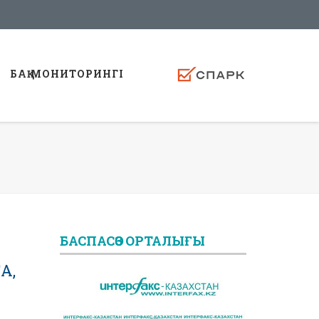
БАҚ МОНИТОРИНГI
БАСПАСӨЗ ОРТАЛЫҒЫ
А,