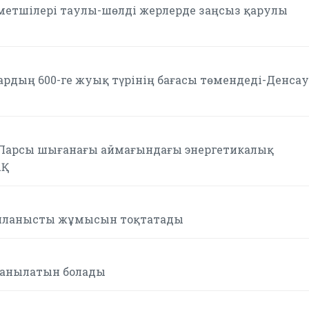
метшілері таулы-шөлді жерлерде заңсыз қарулы
ардың 600-ге жуық түрінің бағасы төмендеді-Денса
 Парсы шығанағы аймағындағы энергетикалық
АҚ
айланысты жұмысын тоқтатады
танылатын болады