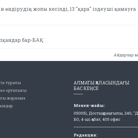
 өндірудің жолы кесілді, 13 "қара" іздеуші қамауға
апқандар бар-БАҚ
Айдарлар м
ік туралы
АЛМАТЫ ҚАЛАСЫНДАҒЫ
БАС КЕҢСЕ
сөз орталығы
ағы жарнама
Мекен-жайы:
рындар
050051, Достық даңғылы, 240, "
БО, 4-ші қабат, 405 офис
Редакция: