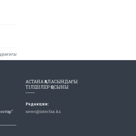
ұрағаты
АСТАНА ҚАЛАСЫНДАҒЫ
ТІЛШІЛЕР ҚОСЫНЫ
Редакция:
Достар"
news@interfax.kz