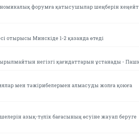
ономикалық форумға қатысушылар шеңберін кеңейт
сі отырысы Минскіде 1-2 қазанда өтеді
сырылмайтын негізгі қағидаттарын ұстанады - Паш
иялар мен тәжірибелермен алмасуды жолға қоюға
елерін азық-түлік бағасының өсуіне жауап беруге