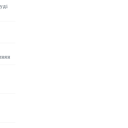
уді
инян