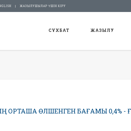
NGLISH
ЖАЗЫЛУШЫЛАР ҮШІН КІРУ
СҰХБАТ
ЖАЗЫЛУ
НІҢ ОРТАША ӨЛШЕНГЕН БАҒАМЫ 0,4% - Ғ