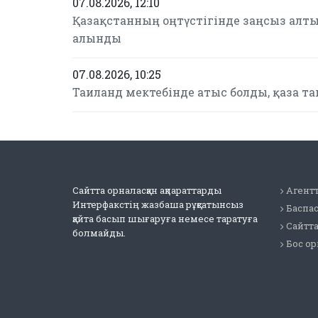
07.08.2026, 12:10
Қазақстанның оңтүстігінде заңсыз алтын
алынды
07.08.2026, 10:25
Таиланд мектебінде атыс болды, қаза т
Сайтта орналасқан ақпараттарды
Агентт
Интерфакстің жазбаша рұқсатынсыз
Баспа
қайта басып шығаруға немесе таратуға
Сайтт
болмайды.
Бос о