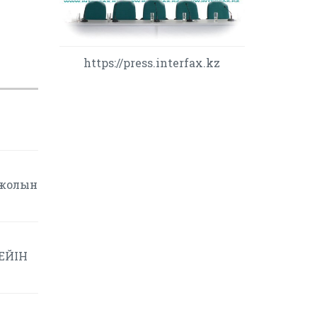
https://press.interfax.kz
 жолын
ДЕЙІН