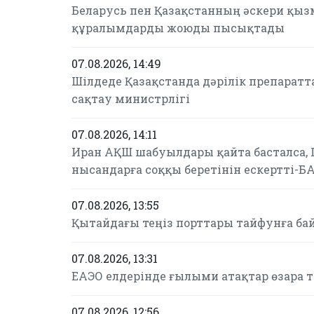
Беларусь пен Қазақстанның әскери қыз
құралымдарды жоюды пысықтады
07.08.2026, 14:49
Шілдеде Қазақстанда дәрілік препаратт
сақтау министрлігі
07.08.2026, 14:11
Иран АҚШ шабуылдары қайта басталса,
нысандарға соққы беретінін ескертті-Б
07.08.2026, 13:55
Қытайдағы теңіз порттары тайфунға б
07.08.2026, 13:31
ЕАЭО елдерінде ғылыми атақтар өзара 
07.08.2026, 12:56