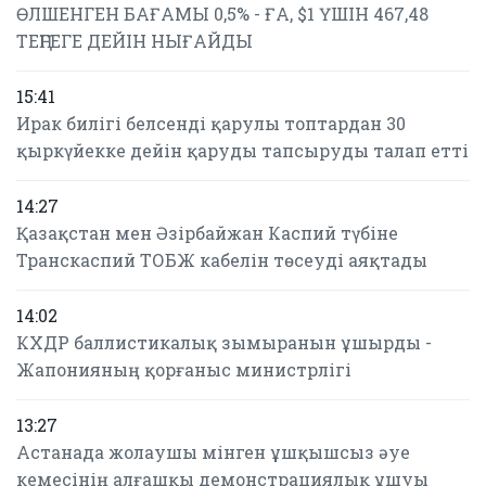
ӨЛШЕНГЕН БАҒАМЫ 0,5% - ҒА, $1 ҮШІН 467,48
ТЕҢГЕГЕ ДЕЙІН НЫҒАЙДЫ
15:41
Ирак билігі белсенді қарулы топтардан 30
қыркүйекке дейін қаруды тапсыруды талап етті
14:27
Қазақстан мен Әзірбайжан Каспий түбіне
Транскаспий ТОБЖ кабелін төсеуді аяқтады
14:02
КХДР баллистикалық зымыранын ұшырды -
Жапонияның қорғаныс министрлігі
13:27
Астанада жолаушы мінген ұшқышсыз әуе
кемесінің алғашқы демонстрациялық ұшуы