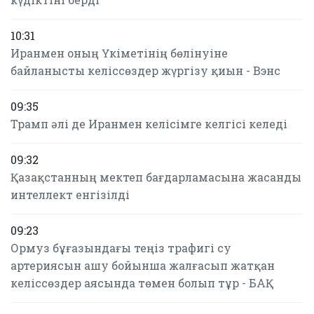
10:31
Иранмен оның Үкіметінің бөлінуіне
байланысты келіссөздер жүргізу қиын - Вэнс
09:35
Трамп әлі де Иранмен келісімге келгісі келеді
09:32
Қазақстанның мектеп бағдарламасына жасанды
интеллект енгізілді
09:23
Ормуз бұғазындағы теңіз трафигі су
артериясын ашу бойынша жалғасып жатқан
келіссөздер аясында төмен болып тұр - БАҚ