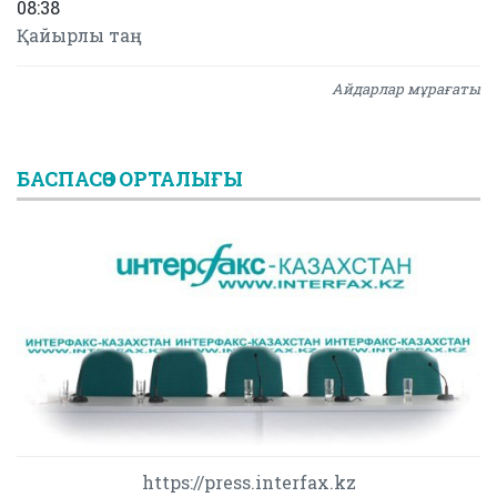
08:38
Қайырлы таң
Айдарлар мұрағаты
БАСПАСӨЗ ОРТАЛЫҒЫ
https://press.interfax.kz