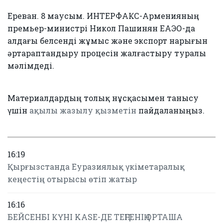
Ереван. 8 маусым. ИНТЕРФАКС-Арменияның
премьер-министрі Никол Пашинян ЕАЭО-да
алдағы белсенді жұмыс және экспорт нарығын
әртараптандыру процесін жалғастыру туралы
мәлімдеді.
Материалдардың толық нұсқасымен танысу
үшін
ақылы жазылу қызметін
пайдаланыңыз.
16:19
Қырғызстанда Еуразиялық үкіметаралық
кеңестің отырысы өтіп жатыр
16:16
БЕЙСЕНБІ КҮНІ KASE-ДЕ ТЕҢГЕНІҢ ОРТАША