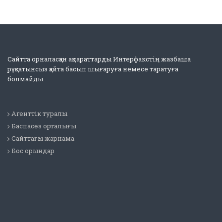
Сайтта орналасқан ақпараттарды Интерфакстің жазбаша
рұқсатынсыз қайта басып шығаруға немесе таратуға
болмайды.
Агенттік туралы
Баспасөз орталығы
Сайттағы жарнама
Бос орындар