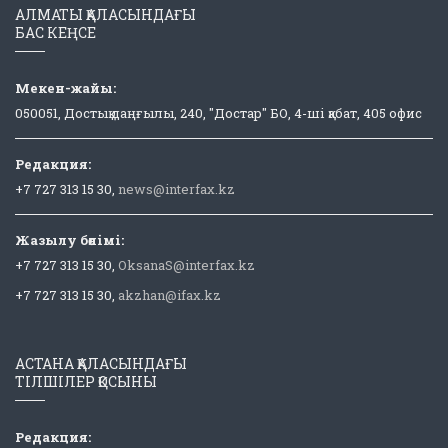
АЛМАТЫ ҚАЛАСЫНДАҒЫ
БАС КЕҢСЕ
Мекен-жайы:
050051, Достық даңғылы, 240, "Достар" БО, 4-ші қабат, 405 офис
Редакция:
+7 727 313 15 30,
news@interfax.kz
Жазылу бөлімі:
+7 727 313 15 30,
OksanaS@interfax.kz
+7 727 313 15 30,
akzhan@ifax.kz
АСТАНА ҚАЛАСЫНДАҒЫ
ТІЛШІЛЕР ҚОСЫНЫ
Редакция: