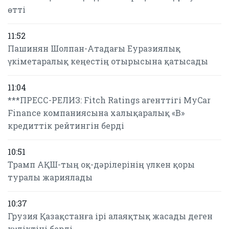
өтті
11:52
Пашинян Шолпан-Атадағы Еуразиялық
үкіметаралық кеңестің отырысына қатысады
11:04
***ПРЕСС-РЕЛИЗ: Fitch Ratings агенттігі MyCar
Finance компаниясына халықаралық «B»
кредиттік рейтингін берді
10:51
Трамп АҚШ-тың оқ-дәрілерінің үлкен қоры
туралы жариялады
10:37
Грузия Қазақстанға ірі алаяқтық жасады деген
күдіктіні берді