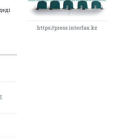
деді
https://press.interfax.kz
Е