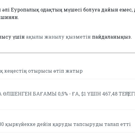
әлі Еуропалық одақтың мүшесі болуға дайын емес, 
ашинян.
нысу үшін
ақылы жазылу қызметін
пайдаланыңыз.
қ кеңестің отырысы өтіп жатыр
 ӨЛШЕНГЕН БАҒАМЫ 0,5% - ҒА, $1 ҮШІН 467,48 ТЕҢГЕГ
 30 қыркүйекке дейін қаруды тапсыруды талап етті