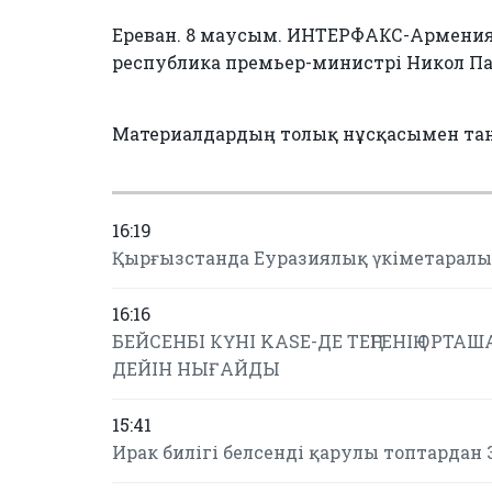
Ереван. 8 маусым. ИНТЕРФАКС-Армения 
республика премьер-министрі Никол П
Материалдардың толық нұсқасымен та
16:19
Қырғызстанда Еуразиялық үкіметаралы
16:16
БЕЙСЕНБІ КҮНІ KASE-ДЕ ТЕҢГЕНІҢ ОРТАША
ДЕЙІН НЫҒАЙДЫ
15:41
Ирак билігі белсенді қарулы топтардан