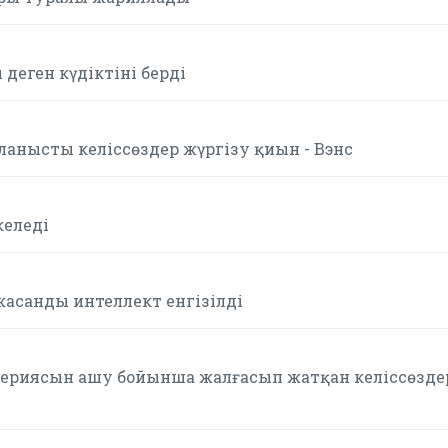
деген күдіктіні берді
ланысты келіссөздер жүргізу қиын - Вэнс
келеді
асанды интеллект енгізілді
ртериясын ашу бойынша жалғасып жатқан келіссөзде