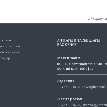
Айдарлар м
ік туралы
АЛМАТЫ ҚАЛАСЫНДАҒЫ
БАС КЕҢСЕ
сөз орталығы
ағы жарнама
Мекен-жайы:
рындар
050051, Достық даңғылы, 240, "
БО, 4-ші қабат, 405 офис
Редакция:
+7 727 313 15 30,
news@interfax.
Жазылу бөлімі:
+7 727 313 15 30,
OksanaS@interf