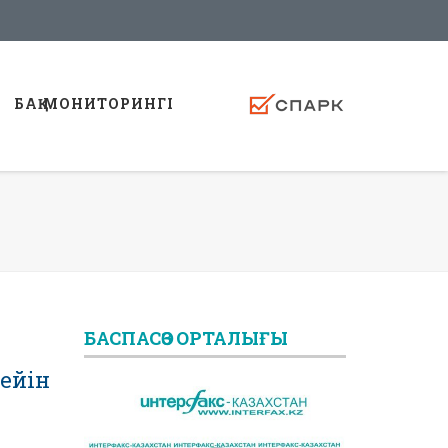
БАҚ МОНИТОРИНГI
БАСПАСӨЗ ОРТАЛЫҒЫ
дейін