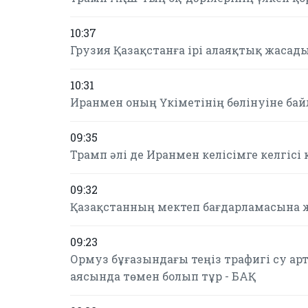
10:37
Грузия Қазақстанға ірі алаяқтық жасады 
10:31
Иранмен оның Үкіметінің бөлінуіне бай
09:35
Трамп әлі де Иранмен келісімге келгісі 
09:32
Қазақстанның мектеп бағдарламасына ж
09:23
Ормуз бұғазындағы теңіз трафигі су а
аясында төмен болып тұр - БАҚ