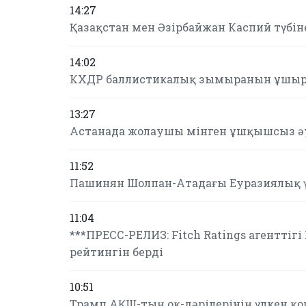
14:27
Қазақстан мен Әзірбайжан Каспий түбін
14:02
КХДР баллистикалық зымыранын ұшырд
13:27
Астанада жолаушы мінген ұшқышсыз әу
11:52
Пашинян Шолпан-Атадағы Еуразиялық 
11:04
***ПРЕСС-РЕЛИЗ: Fitch Ratings агентті
рейтингін берді
10:51
Трамп АҚШ-тың оқ-дәрілерінің үлкен қ