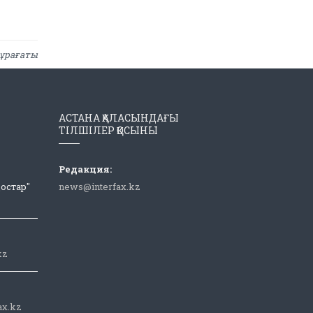
ұрағаты
АСТАНА ҚАЛАСЫНДАҒЫ
ТІЛШІЛЕР ҚОСЫНЫ
Редакция:
Достар"
news@interfax.kz
kz
ax.kz