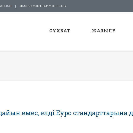
NGLISH
ЖАЗЫЛУШЫЛАР ҮШІН КІРУ
СҰХБАТ
ЖАЗЫЛУ
дайын емес, елді Еуро стандарттарына 