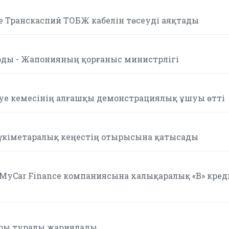
е Транскаспий ТОБЖ кабелін төсеуді аяқтады
ы - Жапонияның қорғаныс министрлігі
е кемесінің алғашқы демонстрациялық ұшуы өтті
үкіметаралық кеңестің отырысына қатысады
гі MyCar Finance компаниясына халықаралық «B» кред
оры туралы жариялады