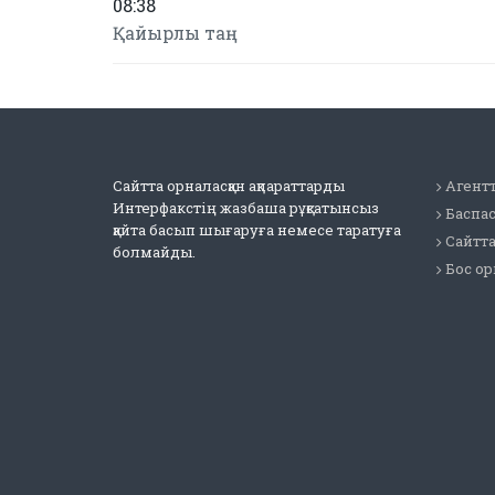
08:38
Қайырлы таң
Сайтта орналасқан ақпараттарды
Агентт
Интерфакстің жазбаша рұқсатынсыз
Баспа
қайта басып шығаруға немесе таратуға
Сайтт
болмайды.
Бос о