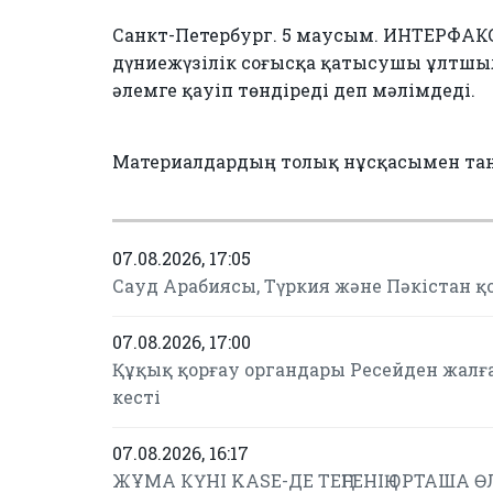
Санкт-Петербург. 5 маусым. ИНТЕРФАКС
дүниежүзілік соғысқа қатысушы ұлтшыл
әлемге қауіп төндіреді деп мәлімдеді.
Материалдардың толық нұсқасымен та
07.08.2026, 17:05
Сауд Арабиясы, Түркия және Пәкістан қ
07.08.2026, 17:00
Құқық қорғау органдары Ресейден жалғ
кесті
07.08.2026, 16:17
ЖҰМА КҮНІ KASE-ДЕ ТЕҢГЕНІҢ ОРТАША ӨЛ