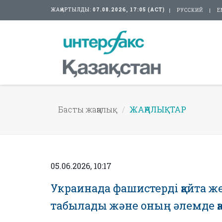
ЖАҢАРТЫЛДЫ:
07.08.2026, 17:05 (АСТ)
РУССКИЙ
E
Басты жаңалық
ЖАҢАЛЫҚТАР
05.06.2026, 10:17
Украинада фашистерді қайта 
табылады және оның әлемде қа