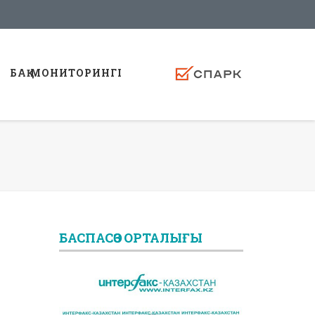
БАҚ МОНИТОРИНГI
БАСПАСӨЗ ОРТАЛЫҒЫ