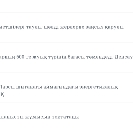
метшілері таулы-шөлді жерлерде заңсыз қарулы
ардың 600-ге жуық түрінің бағасы төмендеді-Денса
 Парсы шығанағы аймағындағы энергетикалық
АҚ
айланысты жұмысын тоқтатады