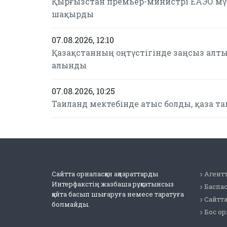
Қырғызстан премьер-министрі ЕАЭО мүш
шақырды
07.08.2026, 12:10
Қазақстанның оңтүстігінде заңсыз алтын
алынды
07.08.2026, 10:25
Таиланд мектебінде атыс болды, қаза т
Сайтта орналасқан ақпараттарды
Агентт
Интерфакстің жазбаша рұқсатынсыз
Баспа
қайта басып шығаруға немесе таратуға
Сайтт
болмайды.
Бос о