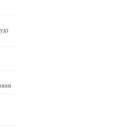
уді
инян