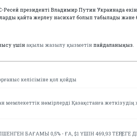
-Ресей президенті Владимир Путин Украинада екі
арды қайта жерлеу насихат болып табылады және 
нысу үшін
ақылы жазылу қызметін
пайдаланыңыз.
орғаныс келісіміне қол қойды
ан мемлекеттік нөмірлерді Қазақстанға жеткізудің
ШЕНГЕН БАҒАМЫ 0,5% - ҒА, $1 ҮШІН 469,93 ТЕҢГЕГЕ 