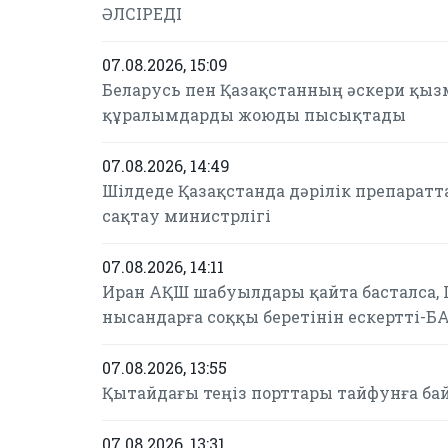
ӘЛСІРЕДІ
07.08.2026, 15:09
Беларусь пен Қазақстанның әскери қыз
құралымдарды жоюды пысықтады
07.08.2026, 14:49
Шілдеде Қазақстанда дәрілік препаратт
сақтау министрлігі
07.08.2026, 14:11
Иран АҚШ шабуылдары қайта басталса,
нысандарға соққы беретінін ескертті-Б
07.08.2026, 13:55
Қытайдағы теңіз порттары тайфунға б
07.08.2026, 13:31