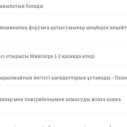
танылатын болады
ономикалық форумға қатысушылар шеңберін кеңейт
сі отырысы Минскіде 1-2 қазанда өтеді
сырылмайтын негізгі қағидаттарын ұстанады - Паш
иялар мен тәжірибелермен алмасуды жолға қоюға