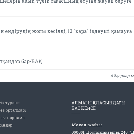
елерін азық-түлік бағасының өсуіне жауап беруге
 өндірудің жолы кесілді, 13 "қара" іздеуші қамауға
апқандар бар-БАҚ
Айдарлар м
ік туралы
АЛМАТЫ ҚАЛАСЫНДАҒЫ
БАС КЕҢСЕ
сөз орталығы
ағы жарнама
Мекен-жайы:
рындар
050051, Достық даңғылы, 240, "