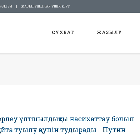
NGLISH
ЖАЗЫЛУШЫЛАР ҮШІН КІРУ
СҰХБАТ
ЖАЗЫЛУ
жерлеу ұлтшылдықты насихаттау болып
йта туылу қаупін тудырады - Путин