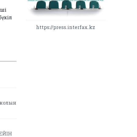
нші
бүкіл
https://press.interfax.kz
 жолын
ДЕЙІН