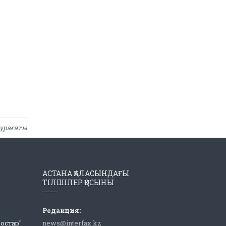
ұрағаты
АСТАНА ҚАЛАСЫНДАҒЫ
ТІЛШІЛЕР ҚОСЫНЫ
Редакция:
Достар"
news@interfax.kz