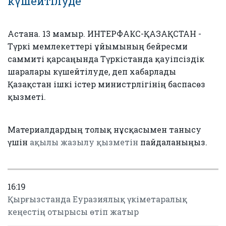
күшейтілуде
Астана. 13 мамыр. ИНТЕРФАКС-ҚАЗАҚСТАН -
Түркі мемлекеттері ұйымының бейресми
саммиті қарсаңында Түркістанда қауіпсіздік
шаралары күшейтілуде, деп хабарлады
Қазақстан ішкі істер министрлігінің баспасөз
қызметі.
Материалдардың толық нұсқасымен танысу
үшін
ақылы жазылу қызметін
пайдаланыңыз.
16:19
Қырғызстанда Еуразиялық үкіметаралық
кеңестің отырысы өтіп жатыр