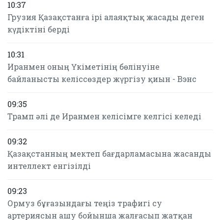
10:37
Грузия Қазақстанға ірі алаяқтық жасады деген
күдіктіні берді
10:31
Иранмен оның Үкіметінің бөлінуіне
байланысты келіссөздер жүргізу қиын - Вэнс
09:35
Трамп әлі де Иранмен келісімге келгісі келеді
09:32
Қазақстанның мектеп бағдарламасына жасанды
интеллект енгізілді
09:23
Ормуз бұғазындағы теңіз трафигі су
артериясын ашу бойынша жалғасып жатқан