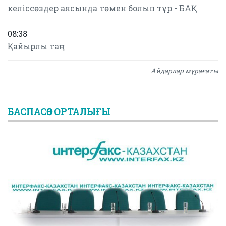
келіссөздер аясында төмен болып тұр - БАҚ
08:38
Қайырлы таң
Айдарлар мұрағаты
БАСПАСӨЗ ОРТАЛЫҒЫ