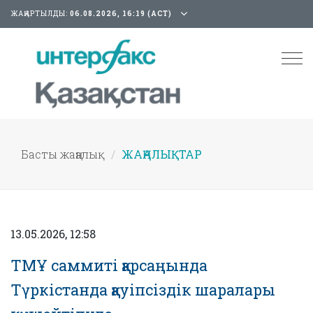
ЖАҢАРТЫЛДЫ:
06.08.2026, 16:19 (АСТ)
Tog
nav
Басты жаңалық
ЖАҢАЛЫҚТАР
13.05.2026, 12:58
ТМҰ саммиті қарсаңында
Түркістанда қауіпсіздік шаралары