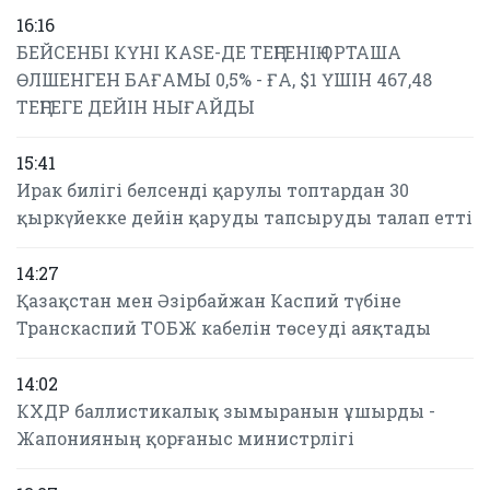
16:16
БЕЙСЕНБІ КҮНІ KASE-ДЕ ТЕҢГЕНІҢ ОРТАША
ӨЛШЕНГЕН БАҒАМЫ 0,5% - ҒА, $1 ҮШІН 467,48
ТЕҢГЕГЕ ДЕЙІН НЫҒАЙДЫ
15:41
Ирак билігі белсенді қарулы топтардан 30
қыркүйекке дейін қаруды тапсыруды талап етті
14:27
Қазақстан мен Әзірбайжан Каспий түбіне
Транскаспий ТОБЖ кабелін төсеуді аяқтады
14:02
КХДР баллистикалық зымыранын ұшырды -
Жапонияның қорғаныс министрлігі