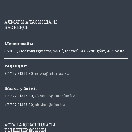
АЛМАТЫ ҚАЛАСЫНДАҒЫ
БАС КЕҢСЕ
Мекен-жайы:
050051, Достық даңғылы, 240, "Достар" БО, 4-ші қабат, 405 офис
Редакция:
+7 727 313 15 30,
news@interfax.kz
Жазылу бөлімі:
+7 727 313 15 30,
OksanaS@interfax.kz
+7 727 313 15 30,
akzhan@ifax.kz
АСТАНА ҚАЛАСЫНДАҒЫ
ТІЛШІЛЕР ҚОСЫНЫ