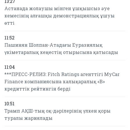
13:27
Астанада жолаушы мінген ұшқышсыз әуе
кемесінің алғашқы демонстрациялық ұшуы
өтті
11:52
Пашинян Шолпан-Атадағы Еуразиялық
үкіметаралық кеңестің отырысына қатысады
11:04
***ПРЕСС-РЕЛИЗ: Fitch Ratings агенттігі MyCar
Finance компаниясына халықаралық «B»
кредиттік рейтингін берді
10:51
Трамп АҚШ-тың оқ-дәрілерінің үлкен қоры
туралы жариялады