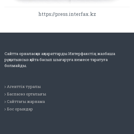
https://press.interfax.kz
Сайтта орналасқан ақпараттарды Интерфакстің жазбаша
рұқсатынсыз қайта басып шығаруға немесе таратуға
болмайды.
Агенттік туралы
Баспасөз орталығы
Сайттағы жарнама
Бос орындар