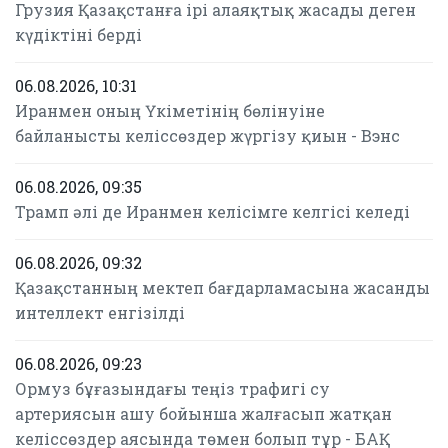
Грузия Қазақстанға ірі алаяқтық жасады деген
күдіктіні берді
06.08.2026, 10:31
Иранмен оның Үкіметінің бөлінуіне
байланысты келіссөздер жүргізу қиын - Вэнс
06.08.2026, 09:35
Трамп әлі де Иранмен келісімге келгісі келеді
06.08.2026, 09:32
Қазақстанның мектеп бағдарламасына жасанды
интеллект енгізілді
06.08.2026, 09:23
Ормуз бұғазындағы теңіз трафигі су
артериясын ашу бойынша жалғасып жатқан
келіссөздер аясында төмен болып тұр - БАҚ