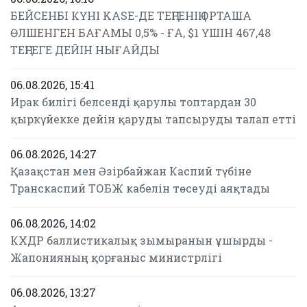
БЕЙСЕНБІ КҮНІ KASE-ДЕ ТЕҢГЕНІҢ ОРТАША
ӨЛШЕНГЕН БАҒАМЫ 0,5% - ҒА, $1 ҮШІН 467,48
ТЕҢГЕГЕ ДЕЙІН НЫҒАЙДЫ
06.08.2026, 15:41
Ирак билігі белсенді қарулы топтардан 30
қыркүйекке дейін қаруды тапсыруды талап етті
06.08.2026, 14:27
Қазақстан мен Әзірбайжан Каспий түбіне
Транскаспий ТОБЖ кабелін төсеуді аяқтады
06.08.2026, 14:02
КХДР баллистикалық зымыранын ұшырды -
Жапонияның қорғаныс министрлігі
06.08.2026, 13:27