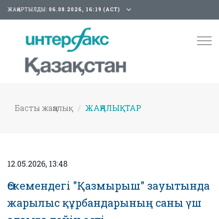
ЖАҢАРТЫЛДЫ:
06.08.2026, 16:19 (АСТ)
Tog
nav
Басты жаңалық
ЖАҢАЛЫҚТАР
12.05.2026, 13:48
Өскемендегі "Қазмырыш" зауытында
жарылыс құрбандарының саны үш