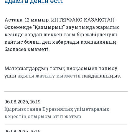
адамға дейін өсті
Астана. 12 мамыр. ИНТЕРФАКС-ҚАЗАҚСТАН-
Өскеменде "Қазмырыш" зауытында жарылыс
кезінде зардап шеккен тағы бір жәбірленуші
қайтыс болды, деп хабарлады компанияның
баспасөз қызметі.
Материалдардың толық нұсқасымен танысу
үшін
ақылы жазылу қызметін
пайдаланыңыз.
06.08.2026, 16:19
Қырғызстанда Еуразиялық үкіметаралық
кеңестің отырысы өтіп жатыр
06.08.2026, 16:16