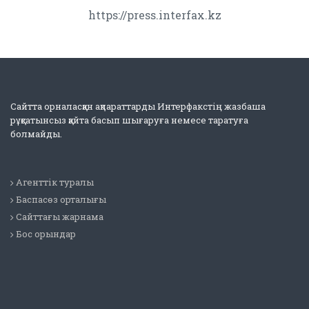
https://press.interfax.kz
Сайтта орналасқан ақпараттарды Интерфакстің жазбаша
рұқсатынсыз қайта басып шығаруға немесе таратуға
болмайды.
Агенттік туралы
Баспасөз орталығы
Сайттағы жарнама
Бос орындар