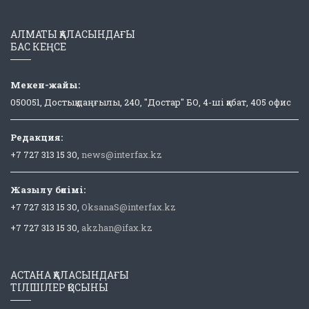
АЛМАТЫ ҚАЛАСЫНДАҒЫ
БАС КЕҢСЕ
Мекен-жайы:
050051, Достық даңғылы, 240, "Достар" БО, 4-ші қабат, 405 офис
Редакция:
+7 727 313 15 30,
news@interfax.kz
Жазылу бөлімі:
+7 727 313 15 30,
OksanaS@interfax.kz
+7 727 313 15 30,
akzhan@ifax.kz
АСТАНА ҚАЛАСЫНДАҒЫ
ТІЛШІЛЕР ҚОСЫНЫ