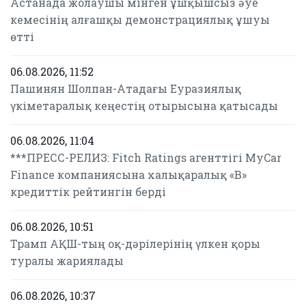
Астанада жолаушы мінген ұшқышсыз әуе
кемесінің алғашқы демонстрациялық ұшуы
өтті
06.08.2026, 11:52
Пашинян Шолпан-Атадағы Еуразиялық
үкіметаралық кеңестің отырысына қатысады
06.08.2026, 11:04
***ПРЕСС-РЕЛИЗ: Fitch Ratings агенттігі MyCar
Finance компаниясына халықаралық «B»
кредиттік рейтингін берді
06.08.2026, 10:51
Трамп АҚШ-тың оқ-дәрілерінің үлкен қоры
туралы жариялады
06.08.2026, 10:37