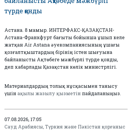
байланысты Ақтөбеде мәжбүрлі
түрде қонды
Астана. 8 мамыр. ИНТЕРФАКС-ҚАЗАҚСТАН-
Астана-Франкфурт бағыты бойынша ұшып келе
жатқан Air Astana әуекомпаниясының ұшағы
қозғалтқыштардың бірінің істен шығуына
байланысты Ақтөбеге мәжбүрлі түрде қонды,
деп хабарлады Қазақстан көлік министрлігі.
Материалдардың толық нұсқасымен танысу
үшін
ақылы жазылу қызметін
пайдаланыңыз.
07.08.2026, 17:05
Сауд Арабиясы, Түркия және Пәкістан қорғаныс