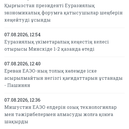
Қырғызстан президенті Еуразиялық
экономикалық форумға қатысушылар шеңберін
кеңейтуді ұсынды
07.08.2026, 12:54
Еуразиялық үкіметаралық кеңестің келесі
отырысы Минскіде 1-2 қазанда өтеді
07.08.2026, 12:40
Ереван ЕАЭО-ның толық көлемде іске
асырылмайтын негізгі қағидаттарын ұстанады
- Пашинян
07.08.2026, 12:36
Мишустин ЕАЭО елдерін озық технологиялар
мен тәжірибелермен алмасуды жолға қоюға
шақырды