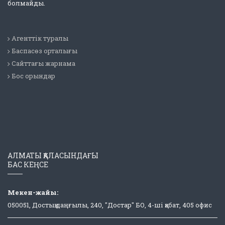
болмайды.
Агенттік туралы
Баспасөз орталығы
Сайттағы жарнама
Бос орындар
АЛМАТЫ ҚАЛАСЫНДАҒЫ
БАС КЕҢСЕ
Мекен-жайы:
050051, Достық даңғылы, 240, "Достар" БО, 4-ші қабат, 405 офис