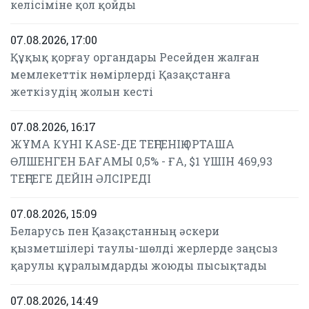
келісіміне қол қойды
07.08.2026, 17:00
Құқық қорғау органдары Ресейден жалған
мемлекеттік нөмірлерді Қазақстанға
жеткізудің жолын кесті
07.08.2026, 16:17
ЖҰМА КҮНІ KASE-ДЕ ТЕҢГЕНІҢ ОРТАША
ӨЛШЕНГЕН БАҒАМЫ 0,5% - ҒА, $1 ҮШІН 469,93
ТЕҢГЕГЕ ДЕЙІН ӘЛСІРЕДІ
07.08.2026, 15:09
Беларусь пен Қазақстанның әскери
қызметшілері таулы-шөлді жерлерде заңсыз
қарулы құралымдарды жоюды пысықтады
07.08.2026, 14:49