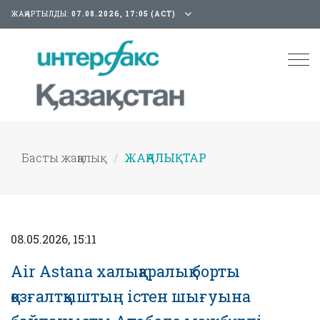
ЖАҢАРТЫЛДЫ:
07.08.2026, 17:05 (АСТ)
Tog
nav
Басты жаңалық
ЖАҢАЛЫҚТАР
08.05.2026, 15:11
Air Astana халықаралық борты
қозғалтқыштың істен шығуына