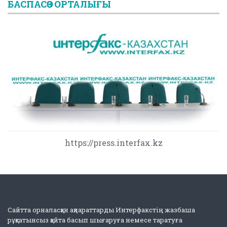
БАСПАСӨЗ ОРТАЛЫҒЫ
https://press.interfax.kz
Сайтта орналасқан ақпараттарды Интерфакстің жазбаша
рұқсатынсыз қайта басып шығаруға немесе таратуға