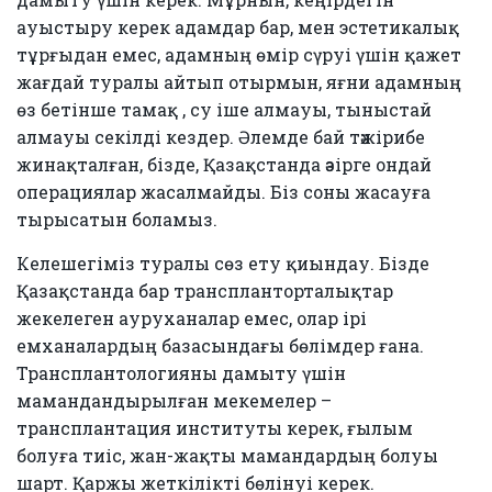
ауыстыру керек адамдар бар, мен эстетикалық
тұрғыдан емес, адамның өмір сүруі үшін қажет
жағдай туралы айтып отырмын, яғни адамның
өз бетінше тамақ , су іше алмауы, тыныстай
алмауы секілді кездер. Әлемде бай тәжірибе
жинақталған, бізде, Қазақстанда әзірге ондай
операциялар жасалмайды. Біз соны жасауға
тырысатын боламыз.
Келешегіміз туралы сөз ету қиындау. Бізде
Қазақстанда бар транспланторталықтар
жекелеген ауруханалар емес, олар ірі
емханалардың базасындағы бөлімдер ғана.
Трансплантологияны дамыту үшін
мамандандырылған мекемелер –
трансплантация институты керек, ғылым
болуға тиіс, жан-жақты мамандардың болуы
шарт. Қаржы жеткілікті бөлінуі керек.