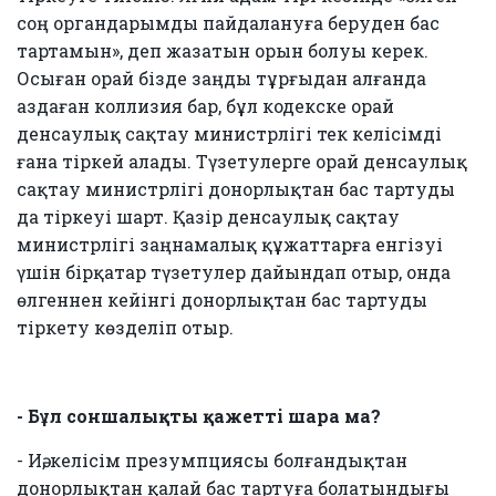
соң органдарымды пайдалануға беруден бас
тартамын», деп жазатын орын болуы керек.
Осыған орай бізде заңды тұрғыдан алғанда
аздаған коллизия бар, бұл кодекске орай
денсаулық сақтау министрлігі тек келісімді
ғана тіркей алады. Түзетулерге орай денсаулық
сақтау министрлігі донорлықтан бас тартуды
да тіркеуі шарт. Қазір денсаулық сақтау
министрлігі заңнамалық құжаттарға енгізуі
үшін бірқатар түзетулер дайындап отыр, онда
өлгеннен кейінгі донорлықтан бас тартуды
тіркету көзделіп отыр.
- Бұл соншалықты қажетті шара ма?
- Иә, келісім презумпциясы болғандықтан
донорлықтан қалай бас тартуға болатындығы