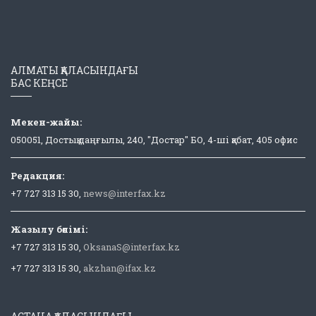
АЛМАТЫ ҚАЛАСЫНДАҒЫ
БАС КЕҢСЕ
Мекен-жайы:
050051, Достық даңғылы, 240, "Достар" БО, 4-ші қабат, 405 офис
Редакция:
+7 727 313 15 30,
news@interfax.kz
Жазылу бөлімі:
+7 727 313 15 30,
OksanaS@interfax.kz
+7 727 313 15 30,
akzhan@ifax.kz