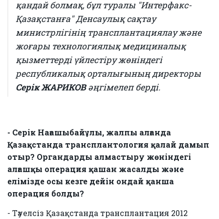
қандай болмақ, бұл туралы "Интерфакс-
Қазақстанға" Денсаулық сақтау
министрлігінің трансплантациялау және
жоғары технологиялық медициналық
қызметтерді үйлестіру жөніндегі
республикалық орталығының директоры
Серік ЖАРИКОВ
әңгімелеп берді.
- Серік Нағашыбайұлы, жалпы алғанда
Қазақстанда трансплантология қалай дамып
отыр? Органдарды алмастыру жөніндегі
алғашқы операция қашан жасалды және
елімізде осы кезге дейін ондай қанша
операция болды?
- Тәуелсіз Қазақстанда трансплантация 2012