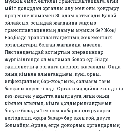
мүмкін емес, өйткені трансплантацияға, яғни
мәйіт донордан органды алу мен оны қондыру
процесіне шамамен 80 адам қатысады.Қалай
ойлайсыз, осындай жағдайда заңсыз
трансплантацияның дамуы мүмкін бе? Жоқ!
Рас,бізде трансплантацияның жекеменшік
орталықтары болған жағдайда, мәселен,
Пәкстандағыдай астыртын операциялар
жүргізілгенде ол ықтимал болар еді.Бізде
тәркіленетін әр органға паспорт жасалады. Онда
оның кімнен алынғандығы, күні, орны,
инфекцияның бар-жоқтығы, салмағы тағы
басқасы көрсетіледі. Органның қайда екендігін
кез-келген уақытта анықтауға, яғни оның
кімнен алынып, кімге қондырылғандығын
білуге болады.Тек осы хабарландыруларға
негізделіп, «қара базар» бар екен ғой, деуге
болмайды.Әрине, елде донорлық органдардың