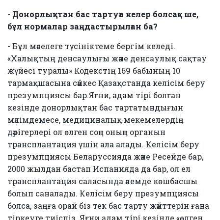
- Донорлықтан бас тартуға келер болсақ ше,
бұл нормалар заңдастырылған ба?
- Бұл мәселеге түсініктеме бергім келеді.
«Халықтың денсаулығы және денсаулық сақтау
жүйесі туралы» Кодекстің 169 бабының 10
тармақшасына сәйкес Қазақстанда келісім беру
презумпциясы бар.Яғни, адам тірі болған
кезінде донорлықтан бас тартатындығын
мәлімдемесе, медициналық мекемелердің
дәрігерлері ол өлген соң оның органын
трансплантация үшін ала алады. Келісім беру
презумпциясы Беларуссияда және Ресейде бар,
2000 жылдан бастап Испанияда да бар, ол ел
трансплантация саласында әлемде көшбасшы
болып саналады. Келісім беру презумпциясы
болса, заңға орай біз тек бас тарту жәйттерін ғана
тіркеуге тиіспіз. Яғни адам тірі кезінде «өлген