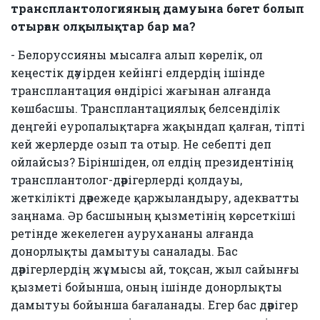
трансплантологияның дамуына бөгет болып
отырған олқылықтар бар ма?
- Белоруссияны мысалға алып көрелік, ол
кеңестік дәуірден кейінгі елдердің ішінде
трансплантация өндірісі жағынан алғанда
көшбасшы. Трансплантациялық белсенділік
деңгейі еуропалықтарға жақындап қалған, тіпті
кей жерлерде озып та отыр. Не себепті деп
ойлайсыз? Біріншіден, ол елдің президентінің
трансплантолог-дәрігерлерді қолдауы,
жеткілікті дәрежеде қаржыландыру, адекватты
заңнама. Әр басшының қызметінің көрсеткіші
ретінде жекелеген аурухананы алғанда
донорлықты дамытуы саналады. Бас
дәрігерлердің жұмысы ай, тоқсан, жыл сайынғы
қызметі бойынша, оның ішінде донорлықты
дамытуы бойынша бағаланады. Егер бас дәрігер