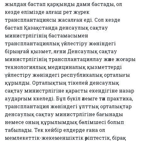
жылдан бастап қарқынды дами бастады, ол
кезде елімізде алғаш рет жүрек
трансплантациясы жасалған еді. Сол кезде
бастап Қазақстанда денсаулық сақтау
министрлігінің бастамасымен
трансплантациялық үйлестіру жөніндегі
бірыңғай қызмет, яғни Денсаулық сақтау
министрлігінің трансплантациялау және жоғары
технологиялық медициналық қызметтерді
үйлестіру жөніндегі республикалық орталығы
құрылды. Орталықтың тікелей денсаулық
сақтау министрлігіне қарасты екендігіне назар
аударғым ккеледі. Бұл бүкіл әлемге тән практика,
трансплантация жөніндегі ұлттық орталықтар
денсаулық сақтау министрлігіне бағынады
немесе оның құрылымдық бөлімшесі болып
табылады. Тек кейбір елдерде ғана ол
мемлекеттік-жекеменшіктік әріптестік, бірақ