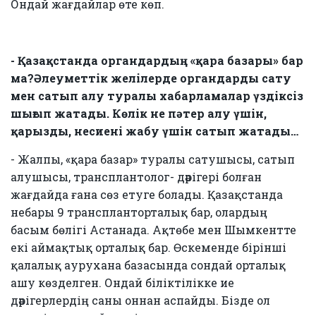
Ондай жағдайлар өте көп.
- Қазақстанда органдардың «қара базары» бар
ма?Әлеуметтік желілерде органдарды сату
мен сатып алу туралы хабарламалар үздіксіз
шығып жатады. Көлік не пәтер алу үшін,
қарызды, несиені жабу үшін сатып жатады…
- Жалпы, «қара базар» туралы сатушысы, сатып
алушысы, трансплантолог- дәрігері болған
жағдайда ғана сөз етуге болады. Қазақстанда
небары 9 транспланторталық бар, олардың
басым бөлігі Астанада. Ақтөбе мен Шымкентте
екі аймақтық орталық бар. Өскеменде бірінші
қалалық аурухана базасында сондай орталық
ашу көзделген. Ондай біліктілікке ие
дәрігерлердің саны оннан аспайды. Бізде ол