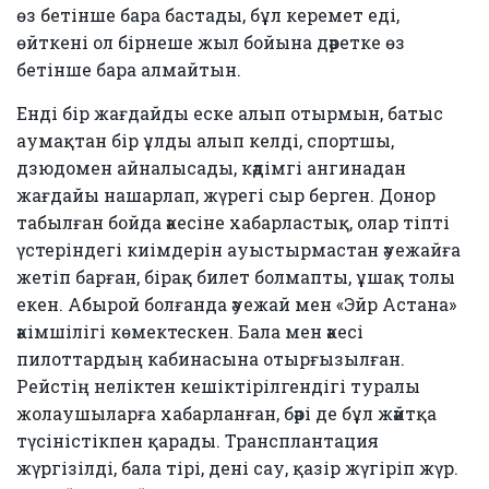
өз бетінше бара бастады, бұл керемет еді,
өйткені ол бірнеше жыл бойына дәретке өз
бетінше бара алмайтын.
Енді бір жағдайды еске алып отырмын, батыс
аумақтан бір ұлды алып келді, спортшы,
дзюдомен айналысады, кәдімгі ангинадан
жағдайы нашарлап, жүрегі сыр берген. Донор
табылған бойда әкесіне хабарластық, олар тіпті
үстеріндегі киімдерін ауыстырмастан әуежайға
жетіп барған, бірақ билет болмапты, ұшақ толы
екен. Абырой болғанда әуежай мен «Эйр Астана»
әкімшілігі көмектескен. Бала мен әкесі
пилоттардың кабинасына отырғызылған.
Рейстің неліктен кешіктірілгендігі туралы
жолаушыларға хабарланған, бәрі де бұл жәйтқа
түсіністікпен қарады. Трансплантация
жүргізілді, бала тірі, дені сау, қазір жүгіріп жүр.