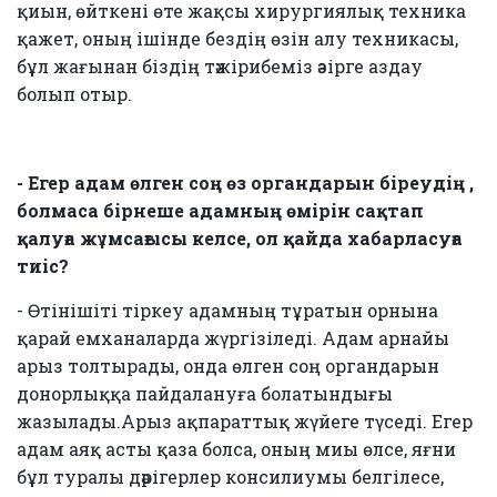
қиын, өйткені өте жақсы хирургиялық техника
қажет, оның ішінде бездің өзін алу техникасы,
бұл жағынан біздің тәжірибеміз әзірге аздау
болып отыр.
- Егер адам өлген соң өз органдарын біреудің ,
болмаса бірнеше адамның өмірін сақтап
қалуға жұмсағысы келсе, ол қайда хабарласуға
тиіс?
- Өтінішіті тіркеу адамның тұратын орнына
қарай емханаларда жүргізіледі. Адам арнайы
арыз толтырады, онда өлген соң органдарын
донорлыққа пайдалануға болатындығы
жазылады.Арыз ақпараттық жүйеге түседі. Егер
адам аяқ асты қаза болса, оның миы өлсе, яғни
бұл туралы дәрігерлер консилиумы белгілесе,