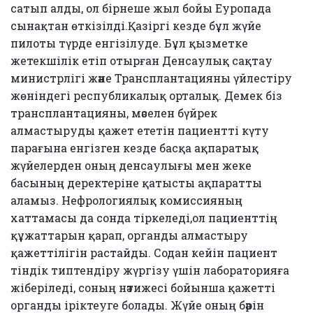
сатып алды, ол бірнеше жыл бойы Еуропада
сынақтан өткізілді.Қазіргі кезде бұл жүйе
пилоты түрде енгізілуде. Бұл қызметке
жетекшілік етіп отырған Денсаулық сақтау
министрлігі және Трансплантацияны үйлестіру
жөніндегі республикалық орталық. Демек біз
трансплантацияны, мәселен бүйрек
алмастыруды қажет ететін пациентті күту
парағына енгізген кезде басқа ақпаратық
жүйелерден оның денсаулығы мен жеке
басының деректеріне қатысты ақпаратты
аламыз. Нефрологиялық комиссияның
хаттамасы да сонда тіркеледі,ол пациенттің
құжаттарын қарап, органды алмастыру
қажеттілігін растайды. Содан кейін пациент
тіндік типтендіру жүргізу үшін лабораторияға
жіберіледі, соның нәтижесі бойынша қажетті
органды іріктеуге болады. Жүйе оның бәрін