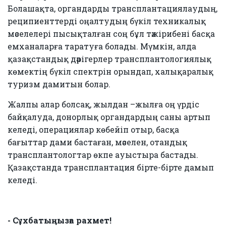
Болашақта, органдарды трансплантациялаудың,
реципиенттерді оңалтудың бүкіл техникалық
мәселелері пысықталған соң бұл тәжірибені басқа
емханаларға таратуға болады. Мүмкін, алда
қазақстандық дәрігерлер трансплантологиялық
көмектің бүкіл спектрін орындап, халықаралық
туризм дамитын болар.
Жалпы алар болсақ, жылдан –жылға оң үрдіс
байқалуда, донорлық органдардың саны артып
келеді, операциялар көбейіп отыр, басқа
бағыттар дами бастаған, мәселен, отандық
трансплантологтар өкпе ауыстыра бастады.
Қазақстанда трансплантация бірте-бірте дамып
келеді.
- Сұхбатыңызға рахмет!