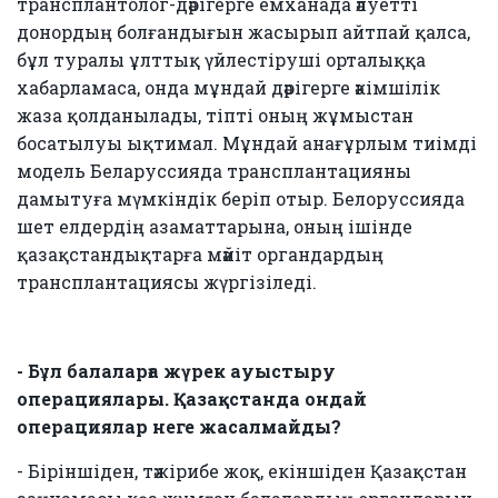
трансплантолог-дәрігерге емханада әлуетті
донордың болғандығын жасырып айтпай қалса,
бұл туралы ұлттық үйлестіруші орталыққа
хабарламаса, онда мұндай дәрігерге әкімшілік
жаза қолданылады, тіпті оның жұмыстан
босатылуы ықтимал. Мұндай анағұрлым тиімді
модель Беларуссияда трансплантацияны
дамытуға мүмкіндік беріп отыр. Белоруссияда
шет елдердің азаматтарына, оның ішінде
қазақстандықтарға мәйіт органдардың
трансплантациясы жүргізіледі.
- Бұл балаларға жүрек ауыстыру
операциялары. Қазақстанда ондай
операциялар неге жасалмайды?
- Біріншіден, тәжірибе жоқ, екіншіден Қазақстан