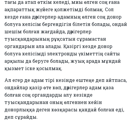
тағы да атап өткім келеді, миы өлген соң ғана
ақпараттық жүйеге қолжетімді болмақ. Сол
кезде ғана дәрігерлер адамның өлген соң донор
болуға келісім бергендігін білетін болады, ондай
шешім болған жағдайда, дәрігерлер
туысқандарының рұқсатын сұрамастан
органдарын ала алады. Қазіргі кезде донор
болуға келісімді электронды үкіметтің сайты
арқылы да беруге болады, жуық арада мұндай
қызмет іске қосылмақ.
Ал егер де адам тірі кезінде ештеңе деп айтпаса,
ондайлар қазір өте көп, дәрігерлер адам қаза
болған соң органдарды алу кезінде
туысқандарынан оның өлгеннен кейін
донорлыққа деген көзқарасы қандай болған еді,
деп сұрайды.