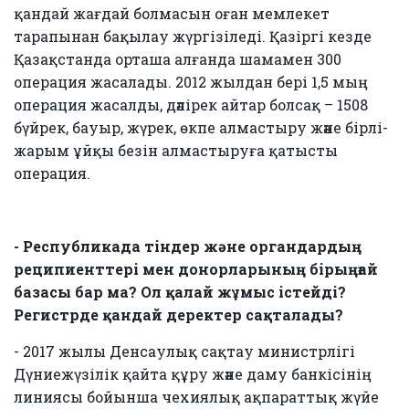
қандай жағдай болмасын оған мемлекет
тарапынан бақылау жүргізіледі. Қазіргі кезде
Қазақстанда орташа алғанда шамамен 300
операция жасалады. 2012 жылдан бері 1,5 мың
операция жасалды, дәлірек айтар болсақ – 1508
бүйрек, бауыр, жүрек, өкпе алмастыру және бірлі-
жарым ұйқы безін алмастыруға қатысты
операция.
- Республикада тіндер және органдардың
реципиенттері мен донорларының бірыңғай
базасы бар ма? Ол қалай жұмыс істейді?
Регистрде қандай деректер сақталады?
- 2017 жылы Денсаулық сақтау министрлігі
Дүниежүзілік қайта құру және даму банкісінің
линиясы бойынша чехиялық ақпараттық жүйе