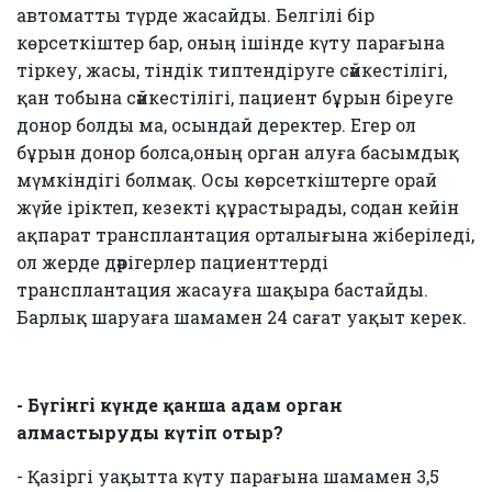
автоматты түрде жасайды. Белгілі бір
көрсеткіштер бар, оның ішінде күту парағына
тіркеу, жасы, тіндік типтендіруге сәйкестілігі,
қан тобына сәйкестілігі, пациент бұрын біреуге
донор болды ма, осындай деректер. Егер ол
бұрын донор болса,оның орган алуға басымдық
мүмкіндігі болмақ. Осы көрсеткіштерге орай
жүйе іріктеп, кезекті құрастырады, содан кейін
ақпарат трансплантация орталығына жіберіледі,
ол жерде дәрігерлер пациенттерді
трансплантация жасауға шақыра бастайды.
Барлық шаруаға шамамен 24 сағат уақыт керек.
- Бүгінгі күнде қанша адам орган
алмастыруды күтіп отыр?
- Қазіргі уақытта күту парағына шамамен 3,5