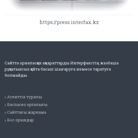
https://press.interfax.kz
Сайтта орналасқан ақпараттарды Интерфакстің жазбаша
рұқсатынсыз қайта басып шығаруға немесе таратуға
болмайды.
Агенттік туралы
Баспасөз орталығы
Сайттағы жарнама
Бос орындар