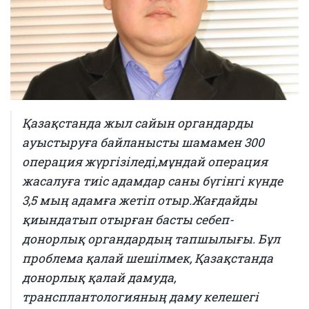
Қазақстанда жыл сайын органдарды
ауыстыруға байланысты шамамен 300
операция жүргізіледі,мұндай операция
жасалуға тиіс адамдар саны бүгінгі күнде
3,5 мың адамға жетіп отыр.Жағдайды
қиындатып отырған басты себеп-
донорлық органдардың тапшылығы. Бұл
проблема қалай шешілмек, Қазақстанда
донорлық қалай дамуда,
трансплантологияның даму келешегі