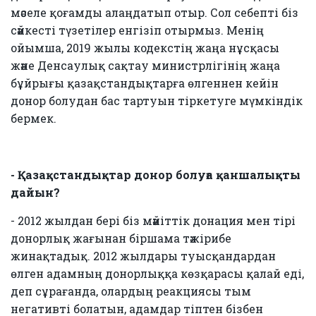
мәселе қоғамды алаңдатып отыр. Сол себепті біз
сәйкесті түзетілер енгізіп отырмыз. Менің
ойымша, 2019 жылы кодекстің жаңа нұсқасы
және Денсаулық сақтау министрлігінің жаңа
бұйрығы қазақстандықтарға өлгеннен кейін
донор болудан бас тартуын тіркетуге мүмкіндік
бермек.
- Қазақстандықтар донор болуға қаншалықты
дайын?
- 2012 жылдан бері біз мәйіттік донация мен тірі
донорлық жағынан біршама тәжірибе
жинақтадық. 2012 жылдары туысқандардан
өлген адамның донорлыққа көзқарасы қалай еді,
деп сұрағанда, олардың реакциясы тым
негативті болатын, адамдар тіптен бізбен