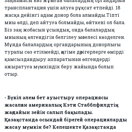
заңнамасы көз жұмған балалардың органдарын
трансплантация үшін алуға рұқсат етпейді. 18
жасқа дейінгі адам донор бола алмайды.Тіпті
миы өлді, деп айтуға болмайды, өйткені ол бала.
Біз заң жобасын ұсындық, онда балалардың
миының өлгендігін белгілеу мәселесі көзделген.
Мұнда балалардың органдарының донорлығы
туралы сөз етілмейді, әңгіме дәрігерлерге өмірді
қамсыздандыру аппаратынан өлгендерді
ажыратуға мүмкіндік беру жайында болып
отыр.
- Бүкіл әлем бет ауыстыру операциясы
жасалған америкалық Кэти Стабблфилдтің
жағдайын зейін салып бақылады.
Қазақстанда осындай бірегей операцияларды
жасау мүмкін бе? Келешекте Қазақстанда