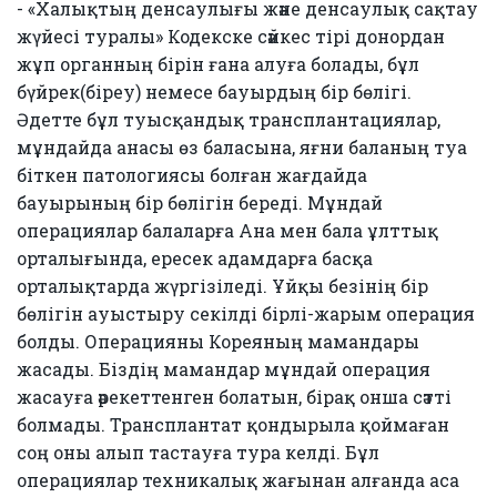
- «Халықтың денсаулығы және денсаулық сақтау
жүйесі туралы» Кодекске сәйкес тірі донордан
жұп органның бірін ғана алуға болады, бұл
бүйрек(біреу) немесе бауырдың бір бөлігі.
Әдетте бұл туысқандық трансплантациялар,
мұндайда анасы өз баласына, яғни баланың туа
біткен патологиясы болған жағдайда
бауырының бір бөлігін береді. Мұндай
операциялар балаларға Ана мен бала ұлттық
орталығында, ересек адамдарға басқа
орталықтарда жүргізіледі. Ұйқы безінің бір
бөлігін ауыстыру секілді бірлі-жарым операция
болды. Операцияны Кореяның мамандары
жасады. Біздің мамандар мұндай операция
жасауға әрекеттенген болатын, бірақ онша сәтті
болмады. Трансплантат қондырыла қоймаған
соң оны алып тастауға тура келді. Бұл
операциялар техникалық жағынан алғанда аса