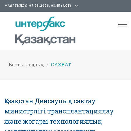
ЖАҢАРТЫЛДЫ:
07.08.2026, 08:45 (АСТ)
Tog
nav
Басты жаңалық
СҰХБАТ
Қазақстан Денсаулық сақтау
министрлігі трансплантациялау
және жоғары технологиялық