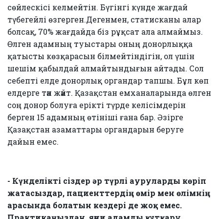
сөйлескісі келмейтін. Бүгінгі күнде жағдай
түбегейлі өзгерген.Дегенмен, статисканы алар
болсақ, 70% жағдайда біз рұқсат ала алмаймыз.
Өлген адамның туыстары оның донорлыққа
қатысты көзқарасын білмейтіндігін, ол үшін
шешім қабылдай алмайтындығын айтады. Сол
себепті елде донорлық органдар тапшы. Бұл көп
елдерге тән жәйт. Қазақстан емханаларында өлген
соң донор болуға ерікті түрде келісімдерін
берген 15 адамның өтініші ғана бар. Әзірге
Қазақстан азаматтары органдарын беруге
дайын емес.
- Күнделікті сіздер әр түрлі ауруларды көріп
жатасыздар, пациенттердің өмір мен өлімнің
арасында болатын кездері де жоқ емес.
Практикаңыздан, яғни адамды құтқару