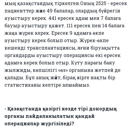
мың қазақстандық тіркелген.Оның 2525 - ересек
пациенттер және 49 балалар, олардың бүйрегін
ауыстыру керек. 441 ересек адам мен 7 балаға
бауыр ауыстыру қажет. 111 ересек пен 14 балаға
жаңа жүрек керек. Ересек 9 адамға өкпе
ауыстыру керек болып отыр. Жүрек-өкпе
кешенді трансплантациясы, яғни біруақытта
органдарды ауыстыру операциясы екі ересек
адамға керек болып отыр. Күту парағы баяу
жылжиды, көпшілігі «өз» органына жетпей де
қалады. Бұл анық жәйт, бірақ әзірге нақты бір
статистиканы келтіре алмаймыз.
- Қазақстанда қазіргі кезде тірі донордың
органы пайдаланылатын қандай
операциялар жүргізіледі?