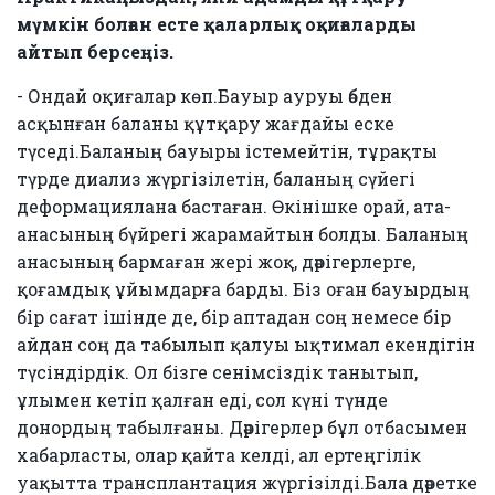
мүмкін болған есте қаларлық оқиғаларды
айтып берсеңіз.
- Ондай оқиғалар көп.Бауыр ауруы әбден
асқынған баланы құтқару жағдайы еске
түседі.Баланың бауыры істемейтін, тұрақты
түрде диализ жүргізілетін, баланың сүйегі
деформациялана бастаған. Өкінішке орай, ата-
анасының бүйрегі жарамайтын болды. Баланың
анасының бармаған жері жоқ, дәрігерлерге,
қоғамдық ұйымдарға барды. Біз оған бауырдың
бір сағат ішінде де, бір аптадан соң немесе бір
айдан соң да табылып қалуы ықтимал екендігін
түсіндірдік. Ол бізге сенімсіздік танытып,
ұлымен кетіп қалған еді, сол күні түнде
донордың табылғаны. Дәрігерлер бұл отбасымен
хабарласты, олар қайта келді, ал ертеңгілік
уақытта трансплантация жүргізілді.Бала дәретке