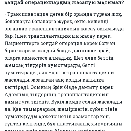
қандай операциялардың жасалуы ықтимал?
- Трансплантация деген бір орында тұрған жоқ,
болашақта балаларға жүрек, өкпе, кешенді
органдар трансплантациясын жасау ойымызда
бар. Ішек трансплантациясын жасау керек.
Пациенттерге сондай операция керек болған
бірлі-жарым жағдай болды, өкінішке орай,
оларға көмектесе алмадық. Шет елде беттің
жұмсақ тіндерін ауыстырады, бетті
ауыстырады, аяқ –қол ретрансплантациясы
жасалады, жоғалған аяқ-қолды қалыпқа
келтіреді. Осының бәрін бізде дамыту керек.
Адамның тіндерінің трансплантациясын
дамытуға тиіспіз. Бүкіл әлемде солай жасалады
да. Қан тамырларын, шеміршегін, сүйек тінін
ауыстыруды қажетсінетін азаматтар көп,
түптеп келгенде, бұл пластикалық хирургияны
дамыту үшін керек. Мұрнын, кеңірдегін