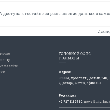
 доступа к гостайне за разглашение данных о само
Архив 
нтстве
ГОЛОВНОЙ ОФИС
Г. АЛМАТЫ
-центр
а на сайте
Адрес:
сии
050051, проспект Достык, 240,
«Достар», 4 этаж, офис 405
Редакция:
+7 727 313 15 30,
news@interfax.