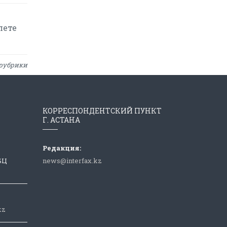
лете
рубрики
КОРРЕСПОНДЕНТСКИЙ ПУНКТ
Г. АСТАНА
Редакция:
 БЦ
news@interfax.kz
kz