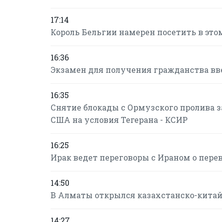
17:14
Король Бельгии намерен посетить в это
16:36
Экзамен для получения гражданства в
16:35
Снятие блокады с Ормузского пролива за
США на условия Тегерана - КСИР
16:25
Ирак ведет переговоры с Ираном о пере
14:50
В Алматы открылся казахстанско-кита
14:27