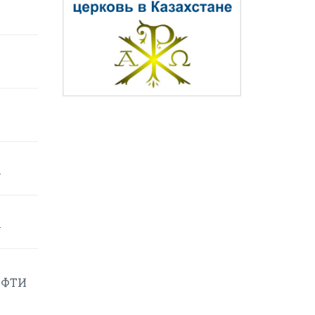
у
у
ЕФТИ