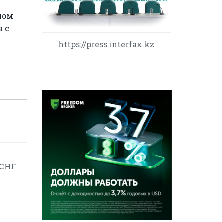
ном
в с
https://press.interfax.kz
 СНГ