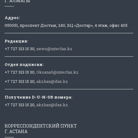
Г. АЛМАТЫ
Адрес:
050051, проспект Достык, 240, БЦ «Достар», 4 этаж, офис 405
Редакция:
+7 727 313 15 30,
news@interfax.kz
Отдел подписки:
+7 727 313 15 30,
OksanaS@interfax.kz
+7 727 313 15 20,
akzhan@ifax.kz
Получение D-U-N-S® номера:
+7 727 313 15 20,
akzhan@ifax.kz
КОРРЕСПОНДЕНТСКИЙ ПУНКТ
Г. АСТАНА