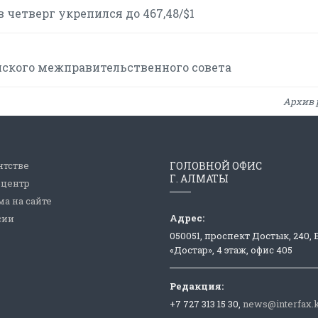
 четверг укрепился до 467,48/$1
йского межправительственного совета
Архив 
нтстве
ГОЛОВНОЙ ОФИС
Г. АЛМАТЫ
-центр
а на сайте
Адрес:
сии
050051, проспект Достык, 240,
«Достар», 4 этаж, офис 405
Редакция:
+7 727 313 15 30,
news@interfax.