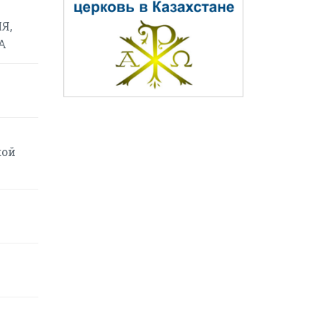
Я,
А
кой