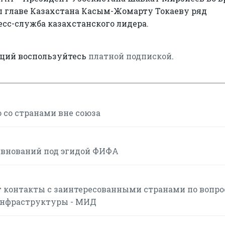
л главе Казахстана Касым-Жомарту Токаеву ряд
сс-служба казахстанского лидера.
аций воспользуйтесь
платной подпиской
.
 со странами вне союза
евнований под эгидой ФИФА
 контакты с заинтересованными странами по вопр
инфраструктуры - МИД