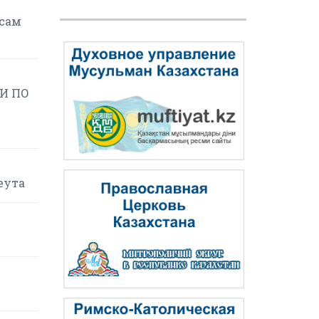
осам
И ПО
еута