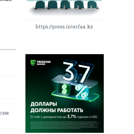
https://press.interfax.kz
осам