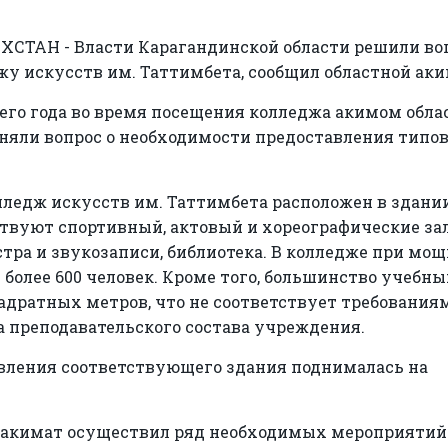
ХСТАН - Власти Карагандинской области решили воп
у искусств им. Таттимбета, сообщил областной аки
щего года во время посещения колледжа акимом обла
яли вопрос о необходимости предоставления типов
лледж искусств им. Таттимбета расположен в здани
ствуют спортивный, актовый и хореографические за
тра и звукозаписи, библиотека. В колледже при мо
 более 600 человек. Кроме того, большинство учебны
адратных метров, что не соответствует требования
а преподавательского состава учреждения.
вления соответствующего здания поднималась на
 акимат осуществил ряд необходимых мероприятий