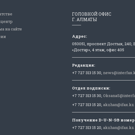
нтстве
ГОЛОВНОЙ ОФИС
Г. АЛМАТЫ
-центр
а на сайте
Адрес:
сии
050051, проспект Достык, 240,
«Достар», 4 этаж, офис 405
Редакция:
+7 727 313 15 30,
news@interfax.
Отдел подписки:
+7 727 313 15 30,
OksanaS@interf
+7 727 313 15 20,
akzhan@ifax.kz
Получение D-U-N-S® номер
+7 727 313 15 20,
akzhan@ifax.kz