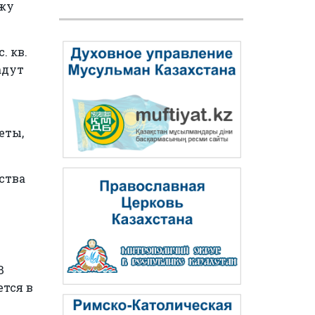
джу
. кв.
адут
еты,
ства
В
ется в