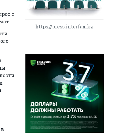
рос с
мат.
https://press.interfax.kz
сти
ого
и
лы,
щности
х
м
 в