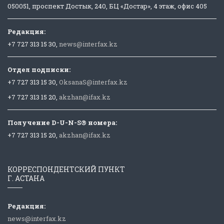
050051, проспект Достык, 240, БЦ «Достар», 4 этаж, офис 405
Редакция:
+7 727 313 15 30,
news@interfax.kz
Отдел подписки:
+7 727 313 15 30,
OksanaS@interfax.kz
+7 727 313 15 20,
akzhan@ifax.kz
Получение D-U-N-S® номера:
+7 727 313 15 20,
akzhan@ifax.kz
КОРРЕСПОНДЕНТСКИЙ ПУНКТ
Г. АСТАНА
Редакция:
news@interfax.kz