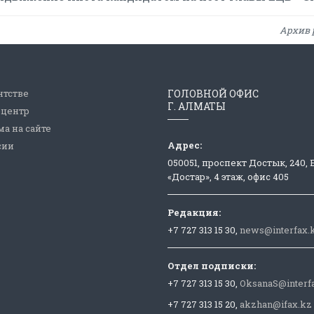
Архив 
нтстве
ГОЛОВНОЙ ОФИС
Г. АЛМАТЫ
-центр
а на сайте
Адрес:
сии
050051, проспект Достык, 240,
«Достар», 4 этаж, офис 405
Редакция:
+7 727 313 15 30,
news@interfax.
Отдел подписки:
+7 727 313 15 30,
OksanaS@interf
+7 727 313 15 20,
akzhan@ifax.kz