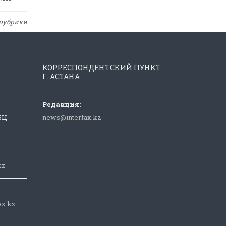
рубрики
КОРРЕСПОНДЕНТСКИЙ ПУНКТ
Г. АСТАНА
Редакция:
 БЦ
news@interfax.kz
kz
ax.kz