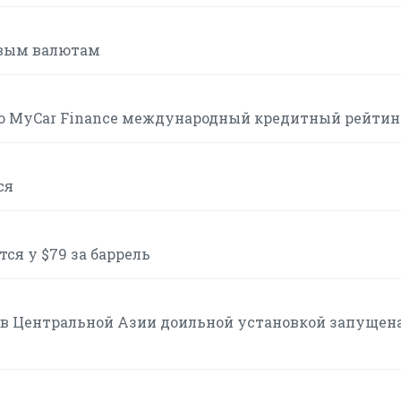
овым валютам
ло MyCar Finance международный кредитный рейтинг
ся
ся у $79 за баррель
в Центральной Азии доильной установкой запущена