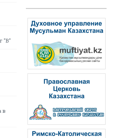
 "B"
 в