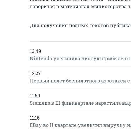
говорится в материалах министерства 
Для получения полных текстов публик
13:49
Nintendo увеличила чистую прибыль в I 
12:27
Первый полет беспилотного аэротакси с
11:50
Siemens в III финквартале нарастила в
11:16
EBay во II квартале увеличил выручку н