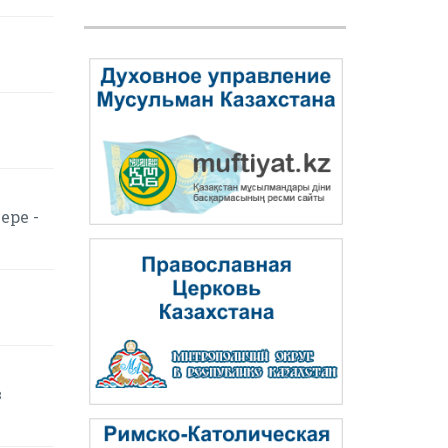
ере -
в