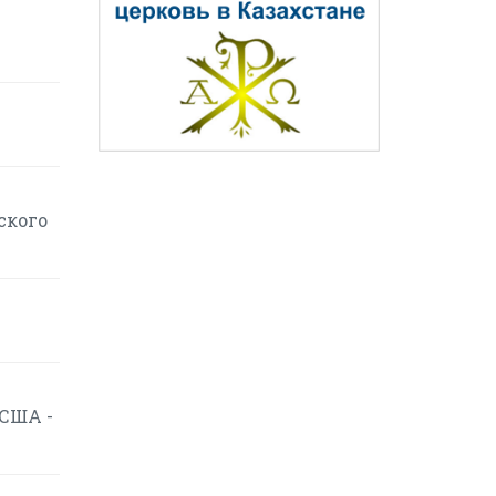
ского
 США -