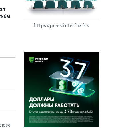
ил
льбы
https://press.interfax.kz
оюзе