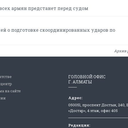
всех армян предстанет перед судом
ей о подготовке скоординированных ударов по
Архив 
нтстве
ГОЛОВНОЙ ОФИС
Г. АЛМАТЫ
-центр
а на сайте
Адрес:
сии
050051, проспект Достык, 240,
«Достар», 4 этаж, офис 405
Редакция: