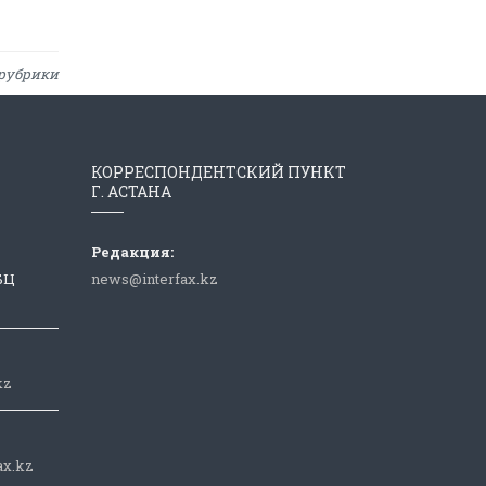
рубрики
КОРРЕСПОНДЕНТСКИЙ ПУНКТ
Г. АСТАНА
Редакция:
 БЦ
news@interfax.kz
kz
ax.kz