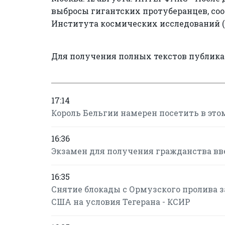
выбросы гигантских протуберанцев, со
Института космических исследований (
Для получения полных текстов публик
17:14
Король Бельгии намерен посетить в это
16:36
Экзамен для получения гражданства в
16:35
Снятие блокады с Ормузского пролива за
США на условия Тегерана - КСИР