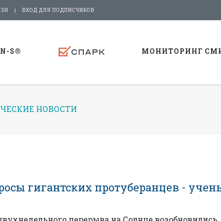
ISH
ВХОД ДЛЯ ПОДПИСЧИКОВ
-N-S®
МОНИТОРИНГ СМ
ЧЕСКИЕ НОВОСТИ
росы гигантских протуберанцев - учен
 двухнедельного перерыва на Солнце возобновились