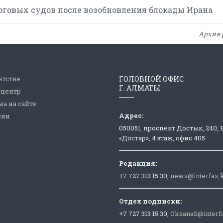
рговых судов после возобновления блокады Ирана
Архив 
нтстве
ГОЛОВНОЙ ОФИС
Г. АЛМАТЫ
-центр
а на сайте
Адрес:
сии
050051, проспект Достык, 240,
«Достар», 4 этаж, офис 405
Редакция:
+7 727 313 15 30,
news@interfax.
Отдел подписки:
+7 727 313 15 30,
OksanaS@interf