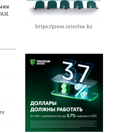
омии
РАН.
https://press.interfax.kz
ия