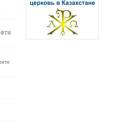
у
ЕФТИ
лете