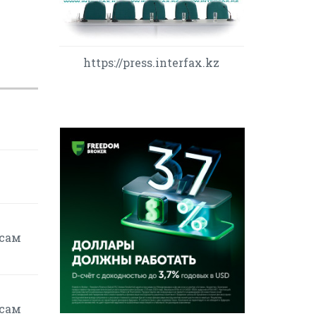
https://press.interfax.kz
осам
осам