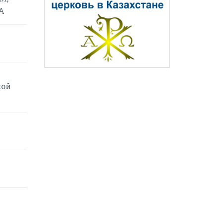
А
кой