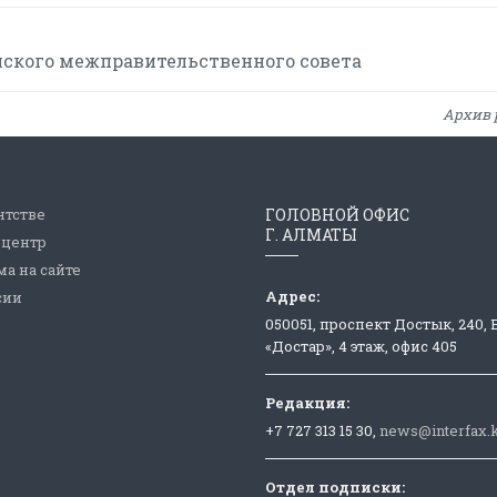
йского межправительственного совета
Архив 
нтстве
ГОЛОВНОЙ ОФИС
Г. АЛМАТЫ
-центр
а на сайте
Адрес:
сии
050051, проспект Достык, 240,
«Достар», 4 этаж, офис 405
Редакция:
+7 727 313 15 30,
news@interfax.
Отдел подписки: