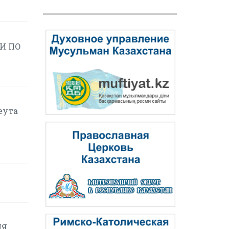
И ПО
еута
Я,