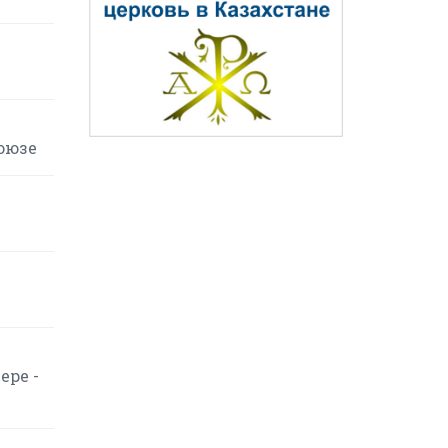
оюзе
ере -