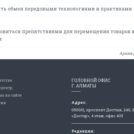
ть обмен передовыми технологиями и практиками
овиться препятствиями для перемещения товаров 
и
Архив 
нтстве
ГОЛОВНОЙ ОФИС
Г. АЛМАТЫ
-центр
а на сайте
Адрес:
сии
050051, проспект Достык, 240,
«Достар», 4 этаж, офис 405
Редакция: