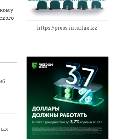
скому
ского
https://press.interfax.kz
иб
ных