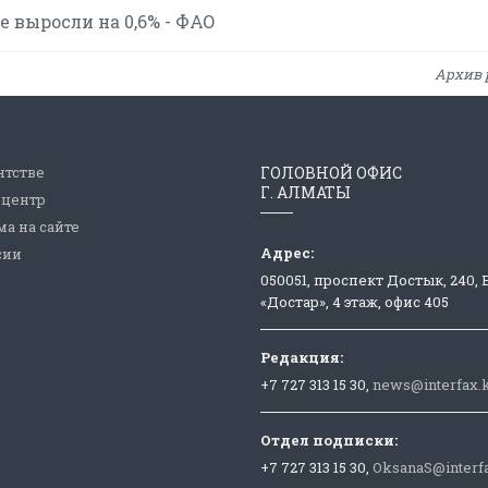
 выросли на 0,6% - ФАО
Архив 
нтстве
ГОЛОВНОЙ ОФИС
Г. АЛМАТЫ
-центр
а на сайте
Адрес:
сии
050051, проспект Достык, 240,
«Достар», 4 этаж, офис 405
Редакция:
+7 727 313 15 30,
news@interfax.
Отдел подписки:
+7 727 313 15 30,
OksanaS@interf