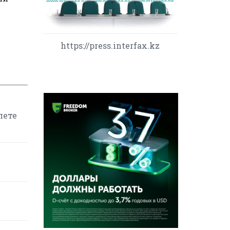
https://press.interfax.kz
лете