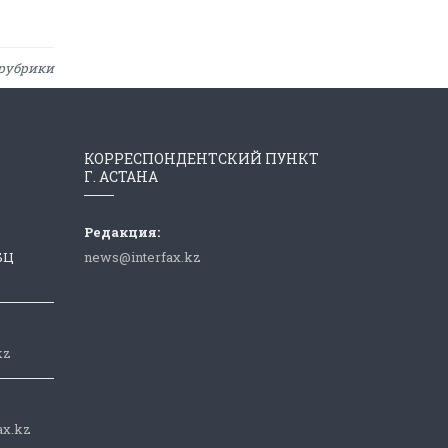
рубрики
КОРРЕСПОНДЕНТСКИЙ ПУНКТ
Г. АСТАНА
Редакция:
 БЦ
news@interfax.kz
kz
ax.kz