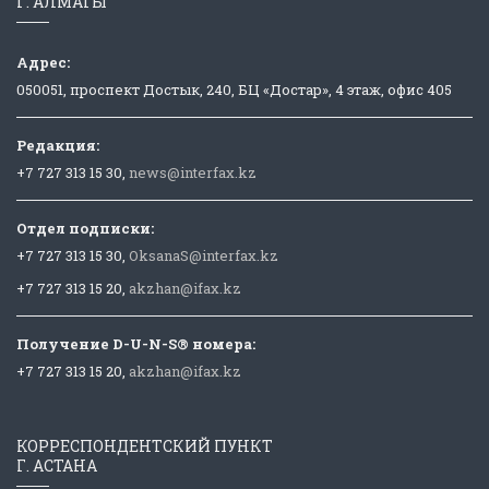
Г. АЛМАТЫ
Адрес:
050051, проспект Достык, 240, БЦ «Достар», 4 этаж, офис 405
Редакция:
+7 727 313 15 30,
news@interfax.kz
Отдел подписки:
+7 727 313 15 30,
OksanaS@interfax.kz
+7 727 313 15 20,
akzhan@ifax.kz
Получение D-U-N-S® номера:
+7 727 313 15 20,
akzhan@ifax.kz
КОРРЕСПОНДЕНТСКИЙ ПУНКТ
Г. АСТАНА