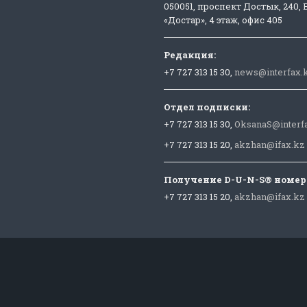
050051, проспект Достык, 240,
«Достар», 4 этаж, офис 405
Редакция:
+7 727 313 15 30,
news@interfax.
Отдел подписки:
+7 727 313 15 30,
OksanaS@interf
+7 727 313 15 20,
akzhan@ifax.kz
Получение D-U-N-S® номер
+7 727 313 15 20,
akzhan@ifax.kz