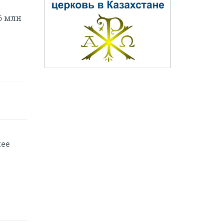
6 млн
шее