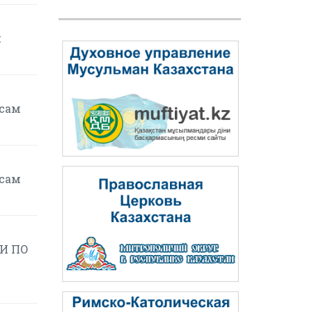
я
осам
осам
И ПО