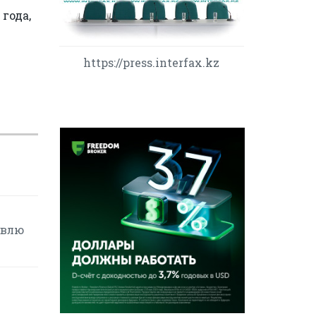
года,
https://press.interfax.kz
овлю