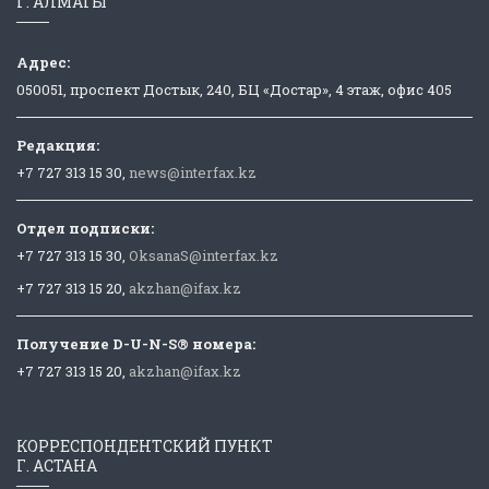
Г. АЛМАТЫ
Адрес:
050051, проспект Достык, 240, БЦ «Достар», 4 этаж, офис 405
Редакция:
+7 727 313 15 30,
news@interfax.kz
Отдел подписки:
+7 727 313 15 30,
OksanaS@interfax.kz
+7 727 313 15 20,
akzhan@ifax.kz
Получение D-U-N-S® номера:
+7 727 313 15 20,
akzhan@ifax.kz
КОРРЕСПОНДЕНТСКИЙ ПУНКТ
Г. АСТАНА