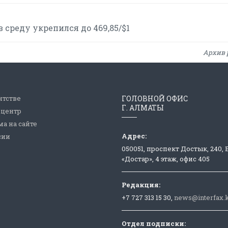
 среду укрепился до 469,85/$1
Архив 
нтстве
ГОЛОВНОЙ ОФИС
Г. АЛМАТЫ
-центр
а на сайте
Адрес:
сии
050051, проспект Достык, 240,
«Достар», 4 этаж, офис 405
Редакция:
+7 727 313 15 30,
news@interfax.
Отдел подписки: