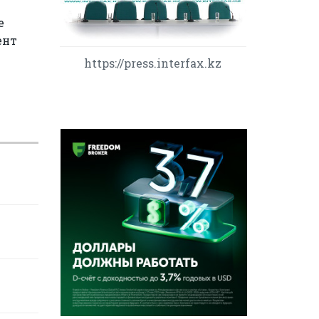
е
ент
https://press.interfax.kz