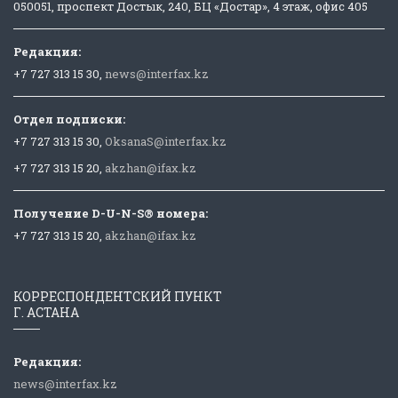
050051, проспект Достык, 240, БЦ «Достар», 4 этаж, офис 405
Редакция:
+7 727 313 15 30,
news@interfax.kz
Отдел подписки:
+7 727 313 15 30,
OksanaS@interfax.kz
+7 727 313 15 20,
akzhan@ifax.kz
Получение D-U-N-S® номера:
+7 727 313 15 20,
akzhan@ifax.kz
КОРРЕСПОНДЕНТСКИЙ ПУНКТ
Г. АСТАНА
Редакция:
news@interfax.kz