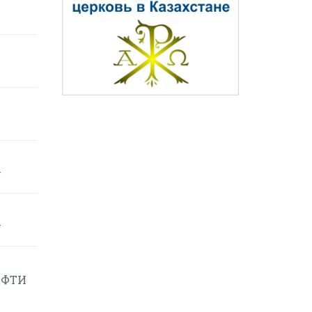
у
у
ЕФТИ