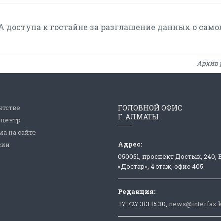
 доступа к гостайне за разглашение данных о само
Архив 
нтстве
ГОЛОВНОЙ ОФИС
Г. АЛМАТЫ
-центр
а на сайте
Адрес:
сии
050051, проспект Достык, 240,
«Достар», 4 этаж, офис 405
Редакция:
+7 727 313 15 30,
news@interfax.