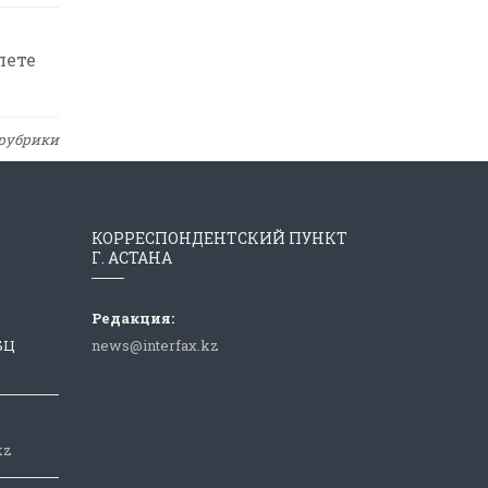
лете
рубрики
КОРРЕСПОНДЕНТСКИЙ ПУНКТ
Г. АСТАНА
Редакция:
 БЦ
news@interfax.kz
kz