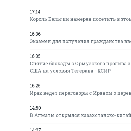
17:14
Король Бельгии намерен посетить в это
16:36
Экзамен для получения гражданства в
16:35
Снятие блокады с Ормузского пролива за
США на условия Тегерана - КСИР
16:25
Ирак ведет переговоры с Ираном о пере
14:50
В Алматы открылся казахстанско-кита
14:27