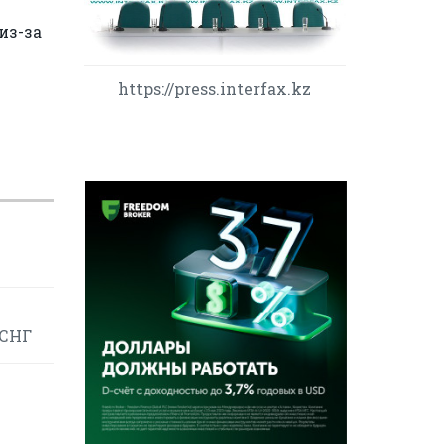
из-за
https://press.interfax.kz
 СНГ