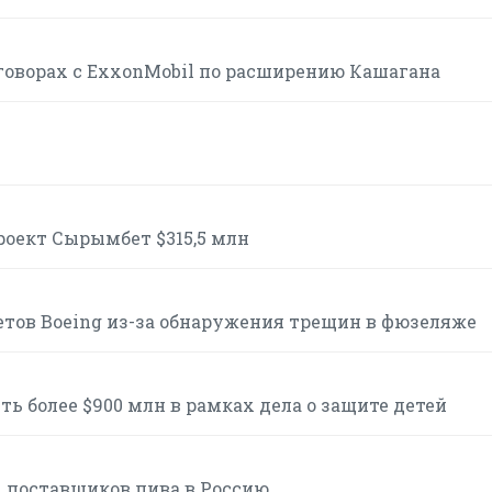
говорах с ExxonMobil по расширению Кашагана
роект Сырымбет $315,5 млн
етов Boeing из-за обнаружения трещин в фюзеляже
ь более $900 млн в рамках дела о защите детей
 поставщиков пива в Россию