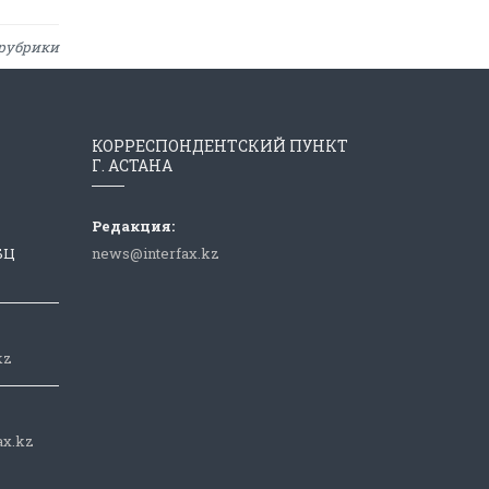
рубрики
КОРРЕСПОНДЕНТСКИЙ ПУНКТ
Г. АСТАНА
Редакция:
 БЦ
news@interfax.kz
kz
ax.kz