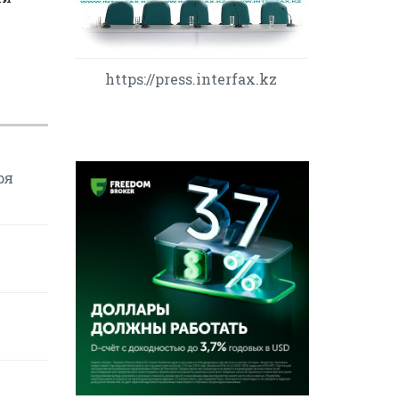
https://press.interfax.kz
ря