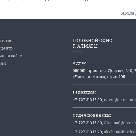
Архив 
нтстве
ГОЛОВНОЙ ОФИС
Г. АЛМАТЫ
-центр
а на сайте
Адрес:
сии
050051, проспект Достык, 240,
«Достар», 4 этаж, офис 405
Редакция:
+7 727 313 15 30,
news@interfax.
Отдел подписки:
+7 727 313 15 30,
OksanaS@interf
+7 727 313 15 20,
akzhan@ifax.kz