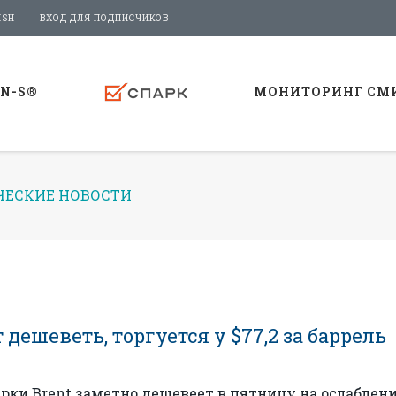
ISH
ВХОД ДЛЯ ПОДПИСЧИКОВ
-N-S®
МОНИТОРИНГ СМ
ЕСКИЕ НОВОСТИ
дешеветь, торгуется у $77,2 за баррель
рки Brent заметно дешевеет в пятницу на ослаблен