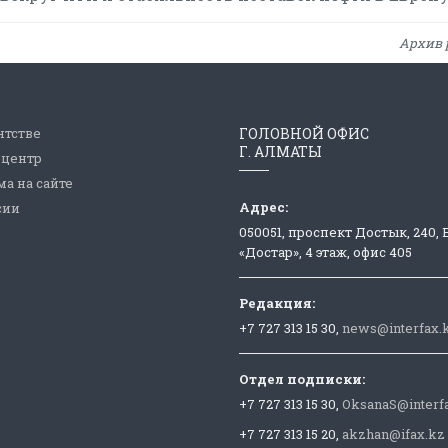
Архив 
нтстве
ГОЛОВНОЙ ОФИС
Г. АЛМАТЫ
-центр
а на сайте
Адрес:
сии
050051, проспект Достык, 240,
«Достар», 4 этаж, офис 405
Редакция:
+7 727 313 15 30,
news@interfax.
Отдел подписки:
+7 727 313 15 30,
OksanaS@interf
+7 727 313 15 20,
akzhan@ifax.kz