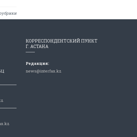
рубрики
КОРРЕСПОНДЕНТСКИЙ ПУНКТ
Г. АСТАНА
Редакция:
 БЦ
news@interfax.kz
kz
ax.kz