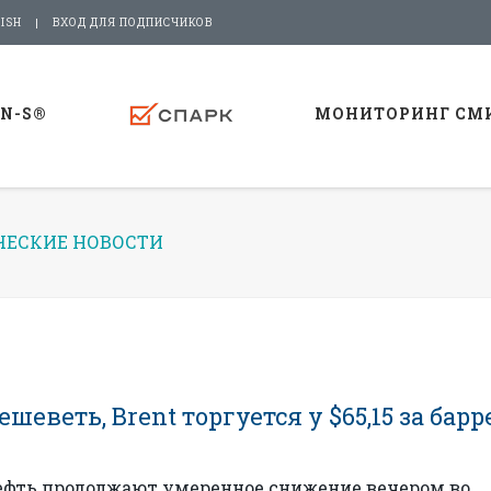
ISH
ВХОД ДЛЯ ПОДПИСЧИКОВ
-N-S®
МОНИТОРИНГ СМ
ЕСКИЕ НОВОСТИ
еветь, Brent торгуется у $65,15 за барр
нефть продолжают умеренное снижение вечером во