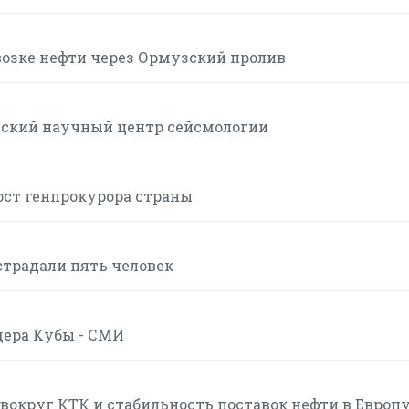
возке нефти через Ормузский пролив
йский научный центр сейсмологии
ост генпрокурора страны
страдали пять человек
дера Кубы - СМИ
вокруг КТК и стабильность поставок нефти в Европ