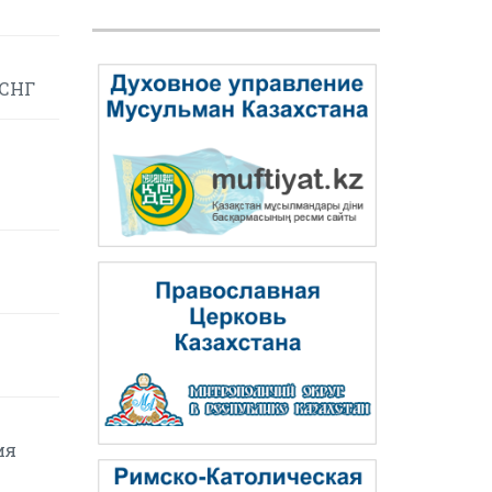
 СНГ
ия