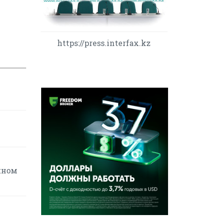
https://press.interfax.kz
жном