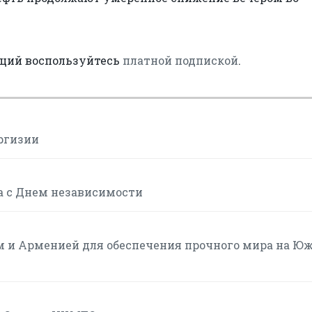
аций воспользуйтесь
платной подпиской
.
ргизии
а с Днем независимости
м и Арменией для обеспечения прочного мира на Ю