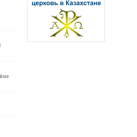
Н
ейне