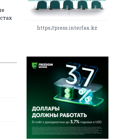
ле
естах
https://press.interfax.kz