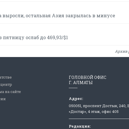
 выросли, остальная Азия закрылась в минусе
пятницу ослаб до 469,93/$1
Архив 
нтстве
ГОЛОВНОЙ ОФИС
Г. АЛМАТЫ
-центр
а на сайте
Адрес:
сии
050051, проспект Достык, 240,
«Достар», 4 этаж, офис 405
Редакция: