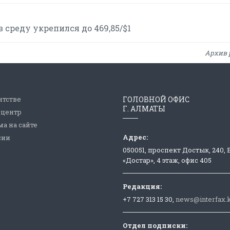
 среду укрепился до 469,85/$1
Архив 
нтстве
ГОЛОВНОЙ ОФИС
Г. АЛМАТЫ
-центр
а на сайте
Адрес:
сии
050051, проспект Достык, 240,
«Достар», 4 этаж, офис 405
Редакция:
+7 727 313 15 30,
news@interfax.
Отдел подписки: