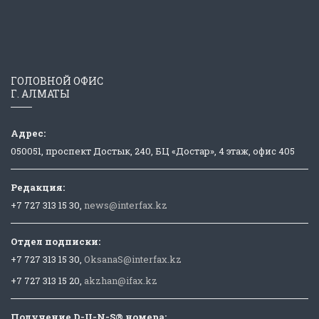
ГОЛОВНОЙ ОФИС
Г. АЛМАТЫ
Адрес:
050051, проспект Достык, 240, БЦ «Достар», 4 этаж, офис 405
Редакция:
+7 727 313 15 30,
news@interfax.kz
Отдел подписки:
+7 727 313 15 30,
OksanaS@interfax.kz
+7 727 313 15 20,
akzhan@ifax.kz
Получение D-U-N-S® номера: