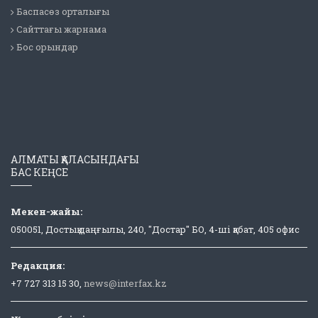
Баспасөз орталығы
Сайттағы жарнама
Бос орындар
АЛМАТЫ ҚАЛАСЫНДАҒЫ
БАС КЕҢСЕ
Мекен-жайы:
050051, Достық даңғылы, 240, "Достар" БО, 4-ші қабат, 405 офис
Редакция:
+7 727 313 15 30,
news@interfax.kz