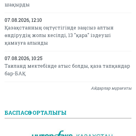
шақырды
07.08.2026, 12:10
Қазақстанның оңтүстігінде заңсыз алтын
өндірудің жолы кесілді, 13 "қара" іздеуші
қамауға алынды
07.08.2026, 10:25
Таиланд мектебінде атыс болды, қаза тапқандар
бар-БАҚ
Айдарлар мұрағаты
БАСПАСӨЗ ОРТАЛЫҒЫ