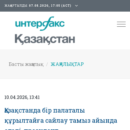
ЖАҢАРТЫЛДЫ:
07.08.2026, 17:05 (АСТ)
Tog
nav
Басты жаңалық
ЖАҢАЛЫҚТАР
10.04.2026, 13:41
Қазақстанда бір палаталы
құрылтайға сайлау тамыз айында