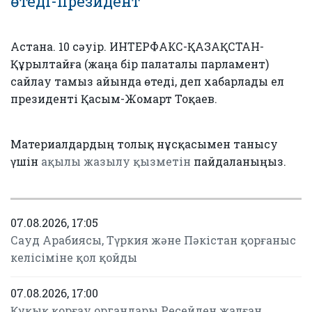
өтеді-президент
Астана. 10 сәуір. ИНТЕРФАКС-ҚАЗАҚСТАН-
Құрылтайға (жаңа бір палаталы парламент)
сайлау тамыз айында өтеді, деп хабарлады ел
президенті Қасым-Жомарт Тоқаев.
Материалдардың толық нұсқасымен танысу
үшін
ақылы жазылу қызметін
пайдаланыңыз.
07.08.2026, 17:05
Сауд Арабиясы, Түркия және Пәкістан қорғаныс
келісіміне қол қойды
07.08.2026, 17:00
Құқық қорғау органдары Ресейден жалған