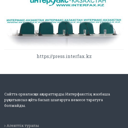
https://press.interfax.kz
Сайтта орналасқан ақпараттарды Интерфакстің жазбаша
рұқсатынсыз қайта басып шығаруға немесе таратуға
болмайды.
Агенттік туралы