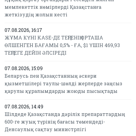
мемлекеттік нөмірлерді Қазақстанға
жеткізудің жолын кесті
07.08.2026, 16:17
ЖҰМА КҮНІ KASE-ДЕ ТЕҢГЕНІҢ ОРТАША
ӨЛШЕНГЕН БАҒАМЫ 0,5% - ҒА, $1 ҮШІН 469,93
ТЕҢГЕГЕ ДЕЙІН ӘЛСІРЕДІ
07.08.2026, 15:09
Беларусь пен Қазақстанның әскери
қызметшілері таулы-шөлді жерлерде заңсыз
қарулы құралымдарды жоюды пысықтады
07.08.2026, 14:49
Шілдеде Қазақстанда дәрілік препараттардың
600-ге жуық түрінің бағасы төмендеді-
Денсаулық сақтау министрлігі