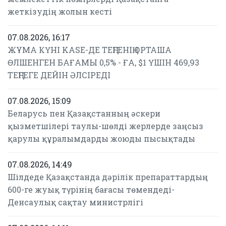
жеткізудің жолын кесті
07.08.2026, 16:17
ЖҰМА КҮНІ KASE-ДЕ ТЕҢГЕНІҢ ОРТАША
ӨЛШЕНГЕН БАҒАМЫ 0,5% - ҒА, $1 ҮШІН 469,93
ТЕҢГЕГЕ ДЕЙІН ӘЛСІРЕДІ
07.08.2026, 15:09
Беларусь пен Қазақстанның әскери
қызметшілері таулы-шөлді жерлерде заңсыз
қарулы құралымдарды жоюды пысықтады
07.08.2026, 14:49
Шілдеде Қазақстанда дәрілік препараттардың
600-ге жуық түрінің бағасы төмендеді-
Денсаулық сақтау министрлігі