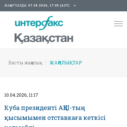
ЖАҢАРТЫЛДЫ:
07.08.2026, 17:05 (АСТ)
Tog
nav
Басты жаңалық
ЖАҢАЛЫҚТАР
10.04.2026, 11:17
Куба президенті АҚШ-тың
қысымымен отставкаға кеткісі