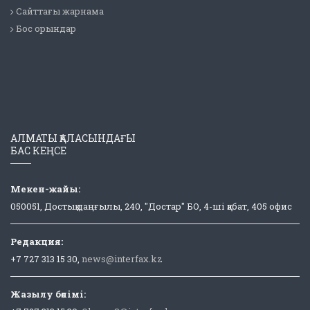
Сайттағы жарнама
Бос орындар
АЛМАТЫ ҚАЛАСЫНДАҒЫ
БАС КЕҢСЕ
Мекен-жайы:
050051, Достық даңғылы, 240, "Достар" БО, 4-ші қабат, 405 офис
Редакция:
+7 727 313 15 30,
news@interfax.kz
Жазылу бөлімі: