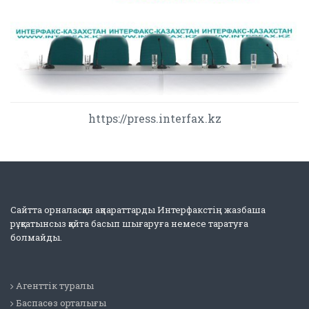
https://press.interfax.kz
Сайтта орналасқан ақпараттарды Интерфакстің жазбаша
рұқсатынсыз қайта басып шығаруға немесе таратуға
болмайды.
Агенттік туралы
Баспасөз орталығы