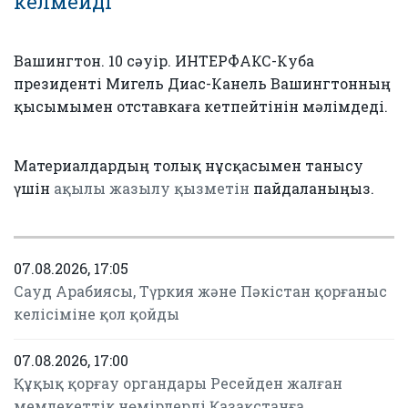
келмейді
Вашингтон. 10 сәуір. ИНТЕРФАКС-Куба
президенті Мигель Диас-Канель Вашингтонның
қысымымен отставкаға кетпейтінін мәлімдеді.
Материалдардың толық нұсқасымен танысу
үшін
ақылы жазылу қызметін
пайдаланыңыз.
07.08.2026, 17:05
Сауд Арабиясы, Түркия және Пәкістан қорғаныс
келісіміне қол қойды
07.08.2026, 17:00
Құқық қорғау органдары Ресейден жалған
мемлекеттік нөмірлерді Қазақстанға