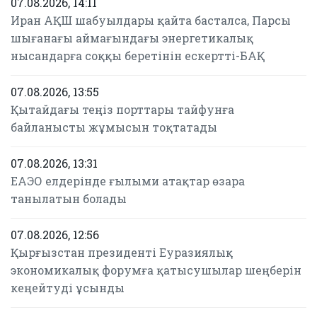
07.08.2026, 14:11
Иран АҚШ шабуылдары қайта басталса, Парсы
шығанағы аймағындағы энергетикалық
нысандарға соққы беретінін ескертті-БАҚ
07.08.2026, 13:55
Қытайдағы теңіз порттары тайфунға
байланысты жұмысын тоқтатады
07.08.2026, 13:31
ЕАЭО елдерінде ғылыми атақтар өзара
танылатын болады
07.08.2026, 12:56
Қырғызстан президенті Еуразиялық
экономикалық форумға қатысушылар шеңберін
кеңейтуді ұсынды