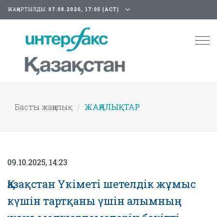
ЖАҢАРТЫЛДЫ:
07.08.2026, 17:05 (АСТ)
Tog
nav
Басты жаңалық
ЖАҢАЛЫҚТАР
09.10.2025, 14:23
Қазақстан Үкіметі шетелдік жұмыс
күшін тартқаны үшін алымның