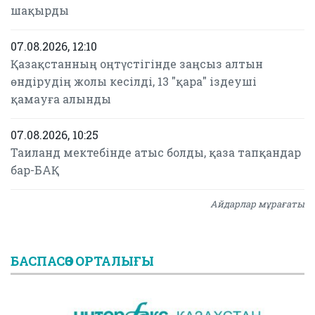
шақырды
07.08.2026, 12:10
Қазақстанның оңтүстігінде заңсыз алтын
өндірудің жолы кесілді, 13 "қара" іздеуші
қамауға алынды
07.08.2026, 10:25
Таиланд мектебінде атыс болды, қаза тапқандар
бар-БАҚ
Айдарлар мұрағаты
БАСПАСӨЗ ОРТАЛЫҒЫ