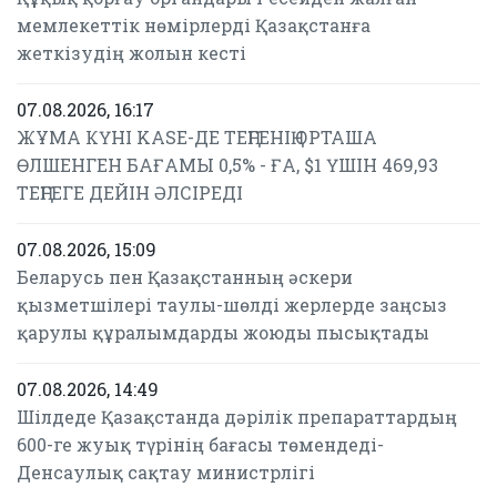
мемлекеттік нөмірлерді Қазақстанға
жеткізудің жолын кесті
07.08.2026, 16:17
ЖҰМА КҮНІ KASE-ДЕ ТЕҢГЕНІҢ ОРТАША
ӨЛШЕНГЕН БАҒАМЫ 0,5% - ҒА, $1 ҮШІН 469,93
ТЕҢГЕГЕ ДЕЙІН ӘЛСІРЕДІ
07.08.2026, 15:09
Беларусь пен Қазақстанның әскери
қызметшілері таулы-шөлді жерлерде заңсыз
қарулы құралымдарды жоюды пысықтады
07.08.2026, 14:49
Шілдеде Қазақстанда дәрілік препараттардың
600-ге жуық түрінің бағасы төмендеді-
Денсаулық сақтау министрлігі