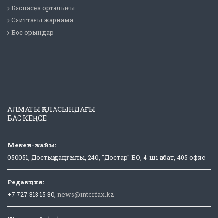
Баспасөз орталығы
Сайттағы жарнама
Бос орындар
АЛМАТЫ ҚАЛАСЫНДАҒЫ
БАС КЕҢСЕ
Мекен-жайы:
050051, Достық даңғылы, 240, "Достар" БО, 4-ші қабат, 405 офис
Редакция:
+7 727 313 15 30,
news@interfax.kz