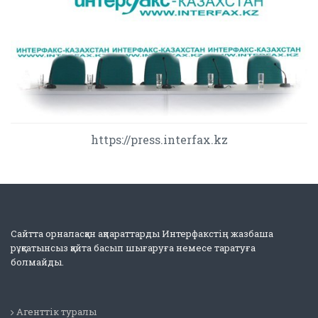
https://press.interfax.kz
Сайтта орналасқан ақпараттарды Интерфакстің жазбаша
рұқсатынсыз қайта басып шығаруға немесе таратуға
болмайды.
Агенттік туралы