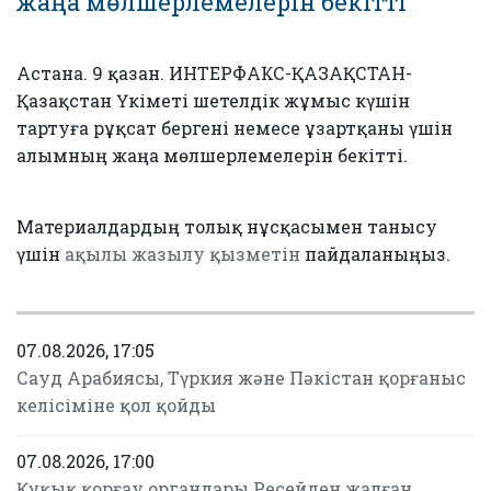
жаңа мөлшерлемелерін бекітті
Астана. 9 қазан. ИНТЕРФАКС-ҚАЗАҚСТАН-
Қазақстан Үкіметі шетелдік жұмыс күшін
тартуға рұқсат бергені немесе ұзартқаны үшін
алымның жаңа мөлшерлемелерін бекітті.
Материалдардың толық нұсқасымен танысу
үшін
ақылы жазылу қызметін
пайдаланыңыз.
07.08.2026, 17:05
Сауд Арабиясы, Түркия және Пәкістан қорғаныс
келісіміне қол қойды
07.08.2026, 17:00
Құқық қорғау органдары Ресейден жалған