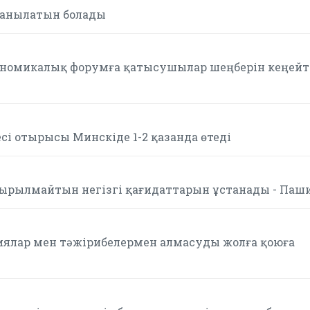
танылатын болады
ономикалық форумға қатысушылар шеңберін кеңейт
сі отырысы Минскіде 1-2 қазанда өтеді
сырылмайтын негізгі қағидаттарын ұстанады - Паш
иялар мен тәжірибелермен алмасуды жолға қоюға