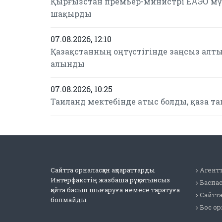
Қырғызстан премьер-министрі ЕАЭО мүш
шақырды
07.08.2026, 12:10
Қазақстанның оңтүстігінде заңсыз алтын
алынды
07.08.2026, 10:25
Таиланд мектебінде атыс болды, қаза т
Сайтта орналасқан ақпараттарды
Агентт
Интерфакстің жазбаша рұқсатынсыз
Баспа
қайта басып шығаруға немесе таратуға
Сайтт
болмайды.
Бос о