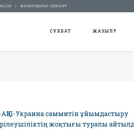
NGLISH
ЖАЗЫЛУШЫЛАР ҮШІН КІРУ
СҰХБАТ
ЖАЗЫЛУ
-АҚШ-Украина саммитін ұйымдастыру
лгерілеушіліктің жоқтығы туралы айтыл