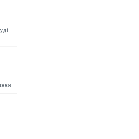
уді
инян