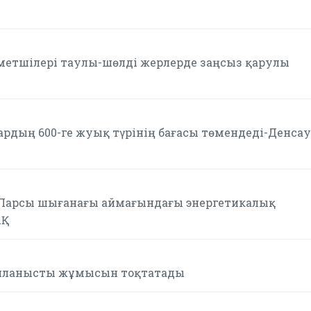
метшілері таулы-шөлді жерлерде заңсыз қарулы
ардың 600-ге жуық түрінің бағасы төмендеді-Денса
 Парсы шығанағы аймағындағы энергетикалық
АҚ
айланысты жұмысын тоқтатады