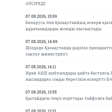
ӘЛСІРЕДІ
07.08.2026, 15:09
Беларусь пен Қазақстанның әскери қыз
құралымдарды жоюды пысықтады
07.08.2026, 14:49
Шілдеде Қазақстанда дәрілік препаратт
сақтау министрлігі
07.08.2026, 14:11
Иран АҚШ шабуылдары қайта басталса,
нысандарға соққы беретінін ескертті-Б
07.08.2026, 13:55
Қытайдағы теңіз порттары тайфунға б
07.08.2026, 13:31