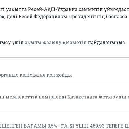
іргі уақытта Ресей-АҚШ-Украина саммитін ұйымдас
оқ, деді Ресей Федерациясы Президентінің баспасөз
нысу үшін
ақылы жазылу қызметін
пайдаланыңыз.
орғаныс келісіміне қол қойды
ан мемлекеттік нөмірлерді Қазақстанға жеткізудің
ШЕНГЕН БАҒАМЫ 0,5% - ҒА, $1 ҮШІН 469,93 ТЕҢГЕГЕ 