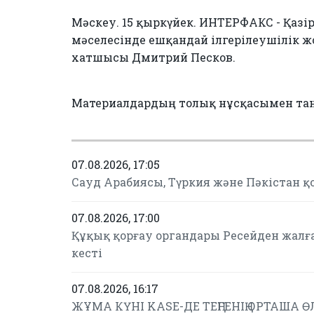
Мәскеу. 15 қыркүйек. ИНТЕРФАКС - Қаз
мәселесінде ешқандай ілгерілеушілік ж
хатшысы Дмитрий Песков.
Материалдардың толық нұсқасымен та
07.08.2026, 17:05
Сауд Арабиясы, Түркия және Пәкістан қ
07.08.2026, 17:00
Құқық қорғау органдары Ресейден жалғ
кесті
07.08.2026, 16:17
ЖҰМА КҮНІ KASE-ДЕ ТЕҢГЕНІҢ ОРТАША ӨЛ