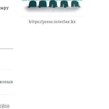
тыру
https://press.interfax.kz
 жолын
ДЕЙІН