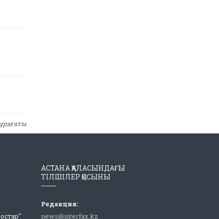
ұрағаты
АСТАНА ҚАЛАСЫНДАҒЫ
ТІЛШІЛЕР ҚОСЫНЫ
Редакция:
Достар"
news@interfax.kz