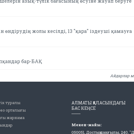
елерін азық-түлік бағасының өсуіне жауап беруге
 өндірудің жолы кесілді, 13 "қара" іздеуші қамауға
апқандар бар-БАҚ
Айдарлар м
ік туралы
АЛМАТЫ ҚАЛАСЫНДАҒЫ
БАС КЕҢСЕ
сөз орталығы
ағы жарнама
Мекен-жайы:
рындар
050051, Достық даңғылы, 240, "