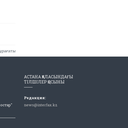
ұрағаты
АСТАНА ҚАЛАСЫНДАҒЫ
ТІЛШІЛЕР ҚОСЫНЫ
Редакция:
Достар"
news@interfax.kz