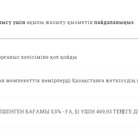
нысу үшін
ақылы жазылу қызметін
пайдаланыңыз.
орғаныс келісіміне қол қойды
ан мемлекеттік нөмірлерді Қазақстанға жеткізудің
ШЕНГЕН БАҒАМЫ 0,5% - ҒА, $1 ҮШІН 469,93 ТЕҢГЕГЕ 