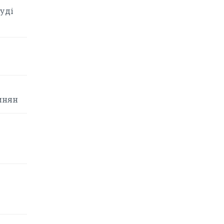
уді
инян