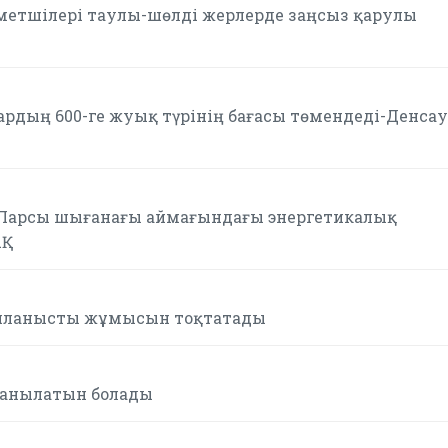
метшілері таулы-шөлді жерлерде заңсыз қарулы
ардың 600-ге жуық түрінің бағасы төмендеді-Денса
 Парсы шығанағы аймағындағы энергетикалық
АҚ
айланысты жұмысын тоқтатады
танылатын болады