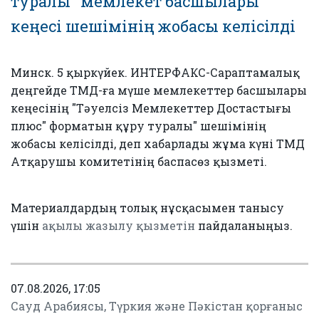
туралы" мемлекет басшылары
кеңесі шешімінің жобасы келісілді
Минск. 5 қыркүйек. ИНТЕРФАКС-Сараптамалық
деңгейде ТМД-ға мүше мемлекеттер басшылары
кеңесінің "Тәуелсіз Мемлекеттер Достастығы
плюс" форматын құру туралы" шешімінің
жобасы келісілді, деп хабарлады жұма күні ТМД
Атқарушы комитетінің баспасөз қызметі.
Материалдардың толық нұсқасымен танысу
үшін
ақылы жазылу қызметін
пайдаланыңыз.
07.08.2026, 17:05
Сауд Арабиясы, Түркия және Пәкістан қорғаныс