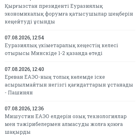
Қырғызстан президенті Еуразиялық
экономикалық форумға қатысушылар шеңберін
кеңейтуді ұсынды
07.08.2026, 12:54
Еуразиялық үкіметаралық кеңестің келесі
отырысы Минскіде 1-2 қазанда өтеді
07.08.2026, 12:40
Ереван ЕАЭО-ның толық көлемде іске
асырылмайтын негізгі қағидаттарын ұстанады
- Пашинян
07.08.2026, 12:36
Мишустин ЕАЭО елдерін озық технологиялар
мен тәжірибелермен алмасуды жолға қоюға
шақырды