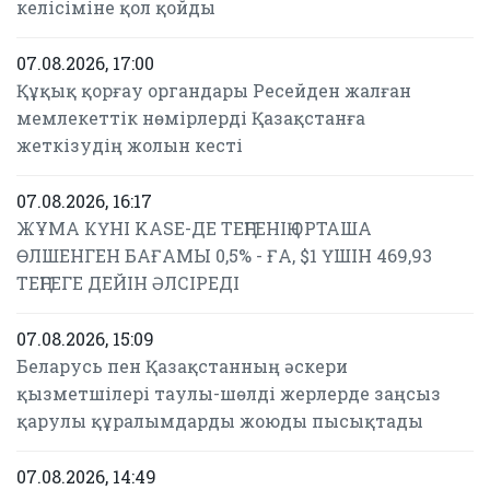
келісіміне қол қойды
07.08.2026, 17:00
Құқық қорғау органдары Ресейден жалған
мемлекеттік нөмірлерді Қазақстанға
жеткізудің жолын кесті
07.08.2026, 16:17
ЖҰМА КҮНІ KASE-ДЕ ТЕҢГЕНІҢ ОРТАША
ӨЛШЕНГЕН БАҒАМЫ 0,5% - ҒА, $1 ҮШІН 469,93
ТЕҢГЕГЕ ДЕЙІН ӘЛСІРЕДІ
07.08.2026, 15:09
Беларусь пен Қазақстанның әскери
қызметшілері таулы-шөлді жерлерде заңсыз
қарулы құралымдарды жоюды пысықтады
07.08.2026, 14:49