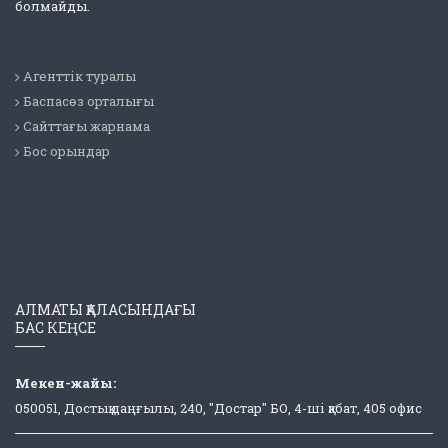
болмайды.
Агенттік туралы
Баспасөз орталығы
Сайттағы жарнама
Бос орындар
АЛМАТЫ ҚАЛАСЫНДАҒЫ
БАС КЕҢСЕ
Мекен-жайы:
050051, Достық даңғылы, 240, "Достар" БО, 4-ші қабат, 405 офис