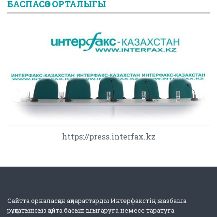
БАСПАСӨЗ ОРТАЛЫҒЫ
https://press.interfax.kz
Сайтта орналасқан ақпараттарды Интерфакстің жазбаша
рұқсатынсыз қайта басып шығаруға немесе таратуға